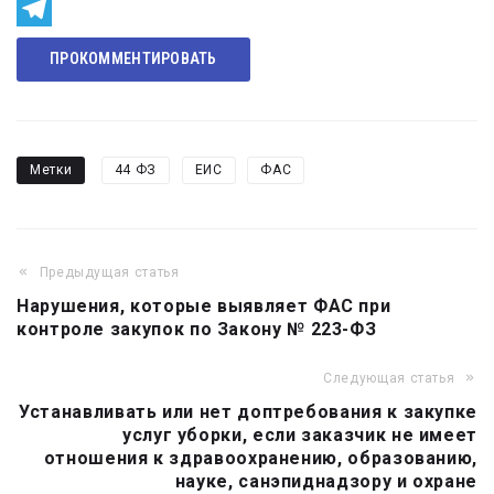
Odnoklassniki
Telegram
ПРОКОММЕНТИРОВАТЬ
Метки
44 ФЗ
ЕИС
ФАС
Предыдущая статья
Навигация
Нарушения, которые выявляет ФАС при
по
контроле закупок по Закону № 223-ФЗ
записям
Следующая статья
Устанавливать или нет доптребования к закупке
услуг уборки, если заказчик не имеет
отношения к здравоохранению, образованию,
науке, санэпиднадзору и охране