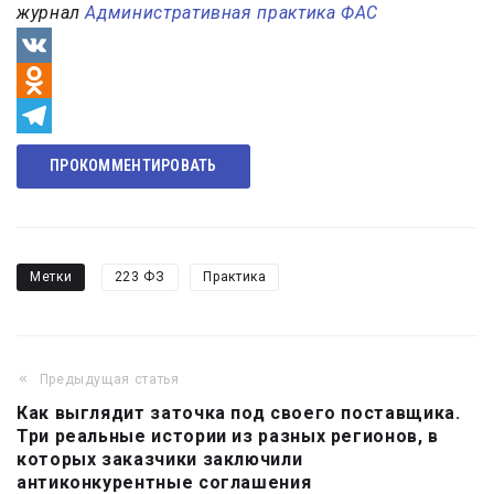
журнал
Административная практика ФАС
VK
Odnoklassniki
Telegram
ПРОКОММЕНТИРОВАТЬ
Метки
223 ФЗ
Практика
Предыдущая статья
Навигация
Как выглядит заточка под своего поставщика.
по
Три реальные истории из разных регионов, в
записям
которых заказчики заключили
антиконкурентные соглашения