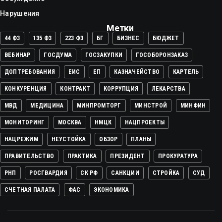
Нарушения
Метки
44 ФЗ
135 ФЗ
223 ФЗ
БГ
БИЗНЕС
БЮДЖЕТ
ВЕБИНАР
ГОСДУМА
ГОСЗАКУПКИ
ГОСОБОРОНЗАКАЗ
ДОПТРЕБОВАНИЯ
ЕИС
ЕП
КАЗНАЧЕЙСТВО
КАРТЕЛЬ
КОНКУРЕНЦИЯ
КОНТРАКТ
КОРРУПЦИЯ
ЛЕКАРСТВА
МВД
МЕДИЦИНА
МИНПРОМТОРГ
МИНСТРОЙ
МИНФИН
МОНИТОРИНГ
МОСКВА
НМЦК
НАЦПРОЕКТЫ
НАЦРЕЖИМ
НЕУСТОЙКА
ОБЗОР
ПЛАНЫ
ПРАВИТЕЛЬСТВО
ПРАКТИКА
ПРЕЗИДЕНТ
ПРОКУРАТУРА
РНП
РОСГВАРДИЯ
СК РФ
САНКЦИИ
СТРОЙКА
СУД
СЧЕТНАЯ ПАЛАТА
ФАС
ЭКОНОМИКА