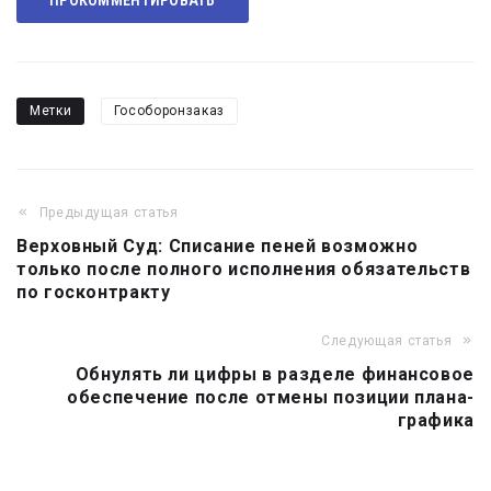
ПРОКОММЕНТИРОВАТЬ
Метки
Гособоронзаказ
Предыдущая статья
Навигация
Верховный Суд: Списание пеней возможно
по
только после полного исполнения обязательств
записям
по госконтракту
Следующая статья
Обнулять ли цифры в разделе финансовое
обеспечение после отмены позиции плана-
графика