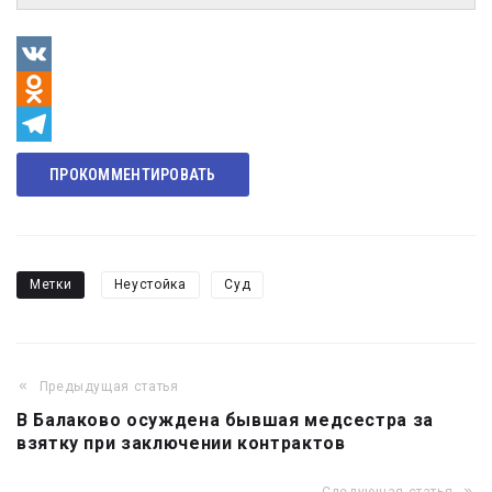
VK
Odnoklassniki
Telegram
ПРОКОММЕНТИРОВАТЬ
Метки
Неустойка
Суд
Предыдущая статья
Навигация
В Балаково осуждена бывшая медсестра за
по
взятку при заключении контрактов
записям