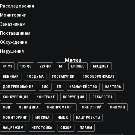
Расследования
Мониторинг
Заказчикам
Поставщикам
Обсуждение
Нарушения
Метки
44 ФЗ
135 ФЗ
223 ФЗ
БГ
БИЗНЕС
БЮДЖЕТ
ВЕБИНАР
ГОСДУМА
ГОСЗАКУПКИ
ГОСОБОРОНЗАКАЗ
ДОПТРЕБОВАНИЯ
ЕИС
ЕП
КАЗНАЧЕЙСТВО
КАРТЕЛЬ
КОНКУРЕНЦИЯ
КОНТРАКТ
КОРРУПЦИЯ
ЛЕКАРСТВА
МВД
МЕДИЦИНА
МИНПРОМТОРГ
МИНСТРОЙ
МИНФИН
МОНИТОРИНГ
МОСКВА
НМЦК
НАЦПРОЕКТЫ
НАЦРЕЖИМ
НЕУСТОЙКА
ОБЗОР
ПЛАНЫ