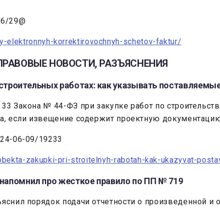
26/29@
ty-elektronnyh-korrektirovochnyh-schetov-faktur/
I.ПРАВОВЫЕ НОВОСТИ, РАЗЪЯСНЕНИЯ
 строительных работах: как указывать поставляемы
33 Закона № 44-ФЗ при закупке работ по строительств
ва, если извещение содержит проектную документацию
 24-06-09/19233
-obekta-zakupki-pri-stroitelnyh-rabotah-kak-ukazyvat-post
 напомнил про жесткое правило по ПП № 719
ъяснил порядок подачи отчетности о произведенной и