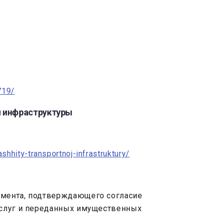
719/
й инфраструктуры
hhity-transportnoj-infrastruktury/
умента, подтверждающего согласие
услуг и переданных имущественных