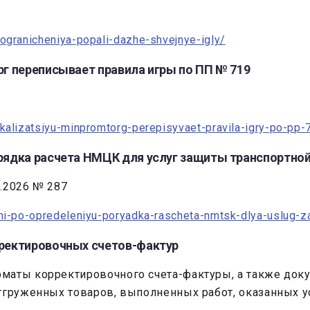
-ogranicheniya-popali-dazhe-shvejnye-igly/
г переписывает правила игры по ПП № 719
okalizatsiyu-minpromtorg-perepisyvaet-pravila-igry-po-pp-
рядка расчета НМЦК для услуг защиты транспортно
.2026 № 287
mi-po-opredeleniyu-poryadka-rascheta-nmtsk-dlya-uslug-zas
ректировочных счетов-фактур
маты корректировочного счета-фактуры, а также док
отгруженных товаров, выполненных работ, оказанных 