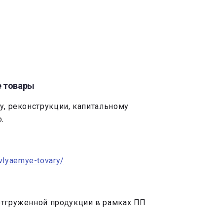
е товары
у, реконструкции, капитальному
.
avlyaemye-tovary/
 отгруженной продукции в рамках ПП