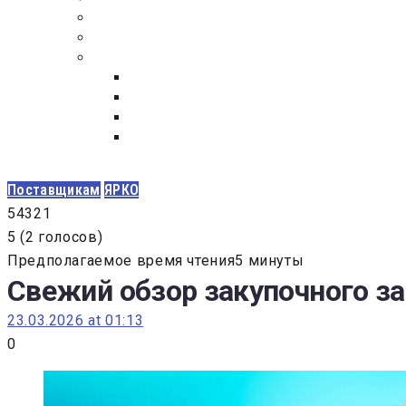
ПОСТАВЩИКАМ
ОБСУЖДЕНИЕ
ДОКУМЕНТЫ
РЕЕСТР ЛИЦ УВОЛЕННЫХ В СВЯЗИ С УТ
ЗАКОН “О ПРОТИВОДЕЙСТВИИ КОРРУПЦИ
ЗАКОН О ЗАКУПКАХ N 223-ФЗ
ФЕДЕРАЛЬНЫЙ ЗАКОН “О КОНТРАКТНОЙ 
ГОСУДАРСТВЕННЫХ И МУНИЦИПАЛЬНЫХ Н
Поставщикам
ЯРКО
5
4
3
2
1
5
(
2 голосов
)
Предполагаемое время чтения5 минуты
Свежий обзор закупочного зак
23.03.2026 at 01:13
0