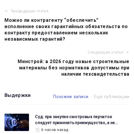
Предыдущая статья
Навигация
Можно ли контрагенту “обеспечить”
по
исполнение своих гарантийных обязательств по
записям
контракту предоставлением нескольких
независимых гарантий?
Следующая статья
Минстрой: в 2026 году новые строительные
материалы без нормативов допустимы при
наличии техсвидетельства
Выдержки
Похожие записи
Ещё публикации
Суд: при закупке смотровых перчаток
следует применять преимущество, а не…
6 часов назад