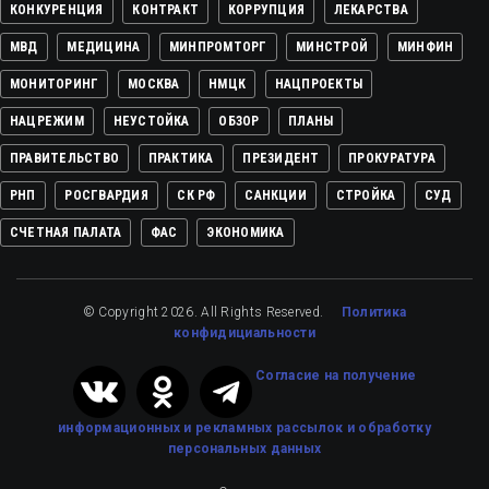
КОНКУРЕНЦИЯ
КОНТРАКТ
КОРРУПЦИЯ
ЛЕКАРСТВА
МВД
МЕДИЦИНА
МИНПРОМТОРГ
МИНСТРОЙ
МИНФИН
МОНИТОРИНГ
МОСКВА
НМЦК
НАЦПРОЕКТЫ
НАЦРЕЖИМ
НЕУСТОЙКА
ОБЗОР
ПЛАНЫ
ПРАВИТЕЛЬСТВО
ПРАКТИКА
ПРЕЗИДЕНТ
ПРОКУРАТУРА
РНП
РОСГВАРДИЯ
СК РФ
САНКЦИИ
СТРОЙКА
СУД
СЧЕТНАЯ ПАЛАТА
ФАС
ЭКОНОМИКА
© Copyright 2026. All Rights Reserved.
Политика
конфидициальности
Cогласие на получение
информационных и рекламных рассылок
и обработку
персональных данных