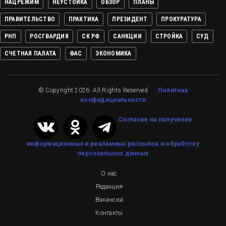
НАЦРЕЖИМ
НЕУСТОЙКА
ОБЗОР
ПЛАНЫ
ПРАВИТЕЛЬСТВО
ПРАКТИКА
ПРЕЗИДЕНТ
ПРОКУРАТУРА
РНП
РОСГВАРДИЯ
СК РФ
САНКЦИИ
СТРОЙКА
СУД
СЧЕТНАЯ ПАЛАТА
ФАС
ЭКОНОМИКА
© Copyright 2026. All Rights Reserved.
Политика
конфидициальности
Cогласие на получение
информационных и рекламных рассылок
и обработку
персональных данных
О нас
Редакция
Вакансии
Контакты