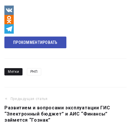
VK
Odnoklassniki
Telegram
ПРОКОММЕНТИРОВАТЬ
Метки
РНП
Предыдущая статья
Навигация
Развитием и вопросами эксплуатации ГИС
по
“Электронный бюджет” и АИС “Финансы”
записям
займется “Гознак”