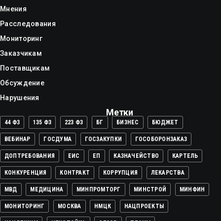
Мнения
Расследования
Мониторинг
Заказчикам
Поставщикам
Обсуждение
Нарушения
Метки
44 ФЗ
135 ФЗ
223 ФЗ
БГ
БИЗНЕС
БЮДЖЕТ
ВЕБИНАР
ГОСДУМА
ГОСЗАКУПКИ
ГОСОБОРОНЗАКАЗ
ДОПТРЕБОВАНИЯ
ЕИС
ЕП
КАЗНАЧЕЙСТВО
КАРТЕЛЬ
КОНКУРЕНЦИЯ
КОНТРАКТ
КОРРУПЦИЯ
ЛЕКАРСТВА
МВД
МЕДИЦИНА
МИНПРОМТОРГ
МИНСТРОЙ
МИНФИН
МОНИТОРИНГ
МОСКВА
НМЦК
НАЦПРОЕКТЫ