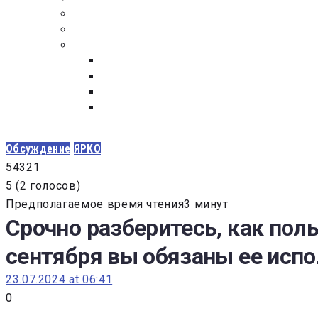
ПОСТАВЩИКАМ
ОБСУЖДЕНИЕ
ДОКУМЕНТЫ
РЕЕСТР ЛИЦ УВОЛЕННЫХ В СВЯЗИ С УТ
ЗАКОН “О ПРОТИВОДЕЙСТВИИ КОРРУПЦИ
ЗАКОН О ЗАКУПКАХ N 223-ФЗ
ФЕДЕРАЛЬНЫЙ ЗАКОН “О КОНТРАКТНОЙ 
ГОСУДАРСТВЕННЫХ И МУНИЦИПАЛЬНЫХ Н
Обсуждение
ЯРКО
5
4
3
2
1
5
(
2 голосов
)
Предполагаемое время чтения3 минут
Срочно разберитесь, как по
сентября вы обязаны ее исп
23.07.2024 at 06:41
0