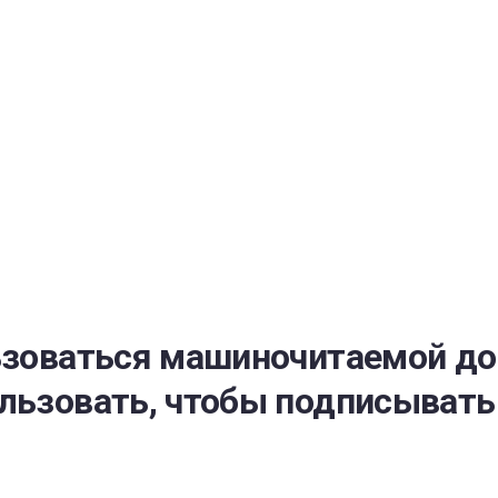
РАТОЙ ДОВЕРИЯ
И” N 273-ФЗ
СИСТЕМЕ В СФЕРЕ ЗАКУПОК ТОВАРОВ, РАБОТ, УСЛУГ ДЛЯ 
УЖД” ОТ 05.04.2013 N 44-ФЗ
льзоваться машиночитаемой до
ользовать, чтобы подписыват