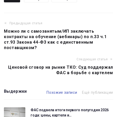
Предыдущая статья
Навигация
Можно ли с самозанятым/ИП заключать
по
контракты на обучение (вебинары) по п.33 ч.1
записям
ст.93 Закона 44-ФЗ как с единственным
поставщиком?
Следующая статья
Ценовой сговор на рынке ТКО: Суд поддержал
ФАС в борьбе с картелем
Выдержки
Похожие записи
Ещё публикации
ФАС подвела итоги первого полугодия 2026
года: цены, картели и…