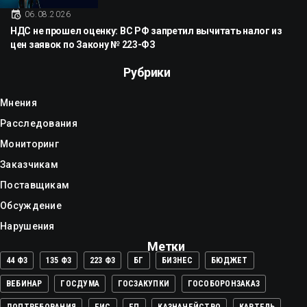
06.08.2026
НДС не прошел оценку: ВС РФ запретил вычитать налог из
цен заявок по Закону № 223-ФЗ
Рубрики
Мнения
Расследования
Мониторинг
Заказчикам
Поставщикам
Обсуждение
Нарушения
Метки
44 ФЗ
135 ФЗ
223 ФЗ
БГ
БИЗНЕС
БЮДЖЕТ
ВЕБИНАР
ГОСДУМА
ГОСЗАКУПКИ
ГОСОБОРОНЗАКАЗ
ДОПТРЕБОВАНИЯ
ЕИС
ЕП
КАЗНАЧЕЙСТВО
КАРТЕЛЬ