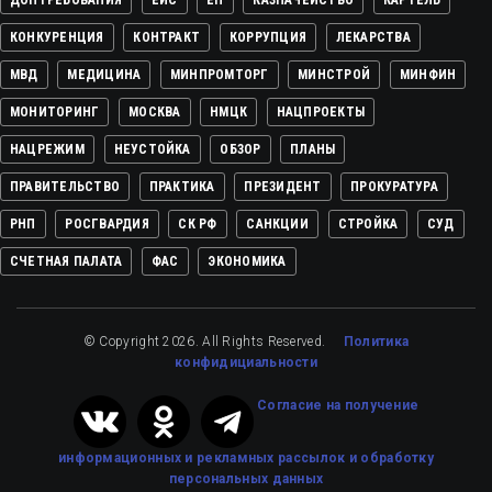
КОНКУРЕНЦИЯ
КОНТРАКТ
КОРРУПЦИЯ
ЛЕКАРСТВА
МВД
МЕДИЦИНА
МИНПРОМТОРГ
МИНСТРОЙ
МИНФИН
МОНИТОРИНГ
МОСКВА
НМЦК
НАЦПРОЕКТЫ
НАЦРЕЖИМ
НЕУСТОЙКА
ОБЗОР
ПЛАНЫ
ПРАВИТЕЛЬСТВО
ПРАКТИКА
ПРЕЗИДЕНТ
ПРОКУРАТУРА
РНП
РОСГВАРДИЯ
СК РФ
САНКЦИИ
СТРОЙКА
СУД
СЧЕТНАЯ ПАЛАТА
ФАС
ЭКОНОМИКА
© Copyright 2026. All Rights Reserved.
Политика
конфидициальности
Cогласие на получение
информационных и рекламных рассылок
и обработку
персональных данных