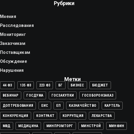
Рубрики
Мнения
Расследования
Мониторинг
Заказчикам
Поставщикам
Обсуждение
Нарушения
Метки
44 ФЗ
135 ФЗ
223 ФЗ
БГ
БИЗНЕС
БЮДЖЕТ
ВЕБИНАР
ГОСДУМА
ГОСЗАКУПКИ
ГОСОБОРОНЗАКАЗ
ДОПТРЕБОВАНИЯ
ЕИС
ЕП
КАЗНАЧЕЙСТВО
КАРТЕЛЬ
КОНКУРЕНЦИЯ
КОНТРАКТ
КОРРУПЦИЯ
ЛЕКАРСТВА
МВД
МЕДИЦИНА
МИНПРОМТОРГ
МИНСТРОЙ
МИНФИН