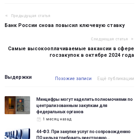
Предыдущая статья
Навигация
Банк России снова повысил ключевую ставку
по
записям
Следующая статья
Самые высокооплачиваемые вакансии в сфере
госзакупок в октябре 2024 года
Выдержки
Похожие записи
Ещё публикации
Минцифры могут наделить полномочиями по
централизованным закупкам для
федеральных органов
1 месяц назад
44-ФЗ. При закупке услуг по сопровождению
ПО нельзя требовать реестровую…