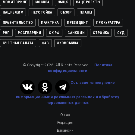
МОНИТОРИНГ
МОСКВА
НМЦК
НАЦПРОЕКТЫ
НАЦРЕЖИМ
НЕУСТОЙКА
ОБЗОР
ПЛАНЫ
ПРАВИТЕЛЬСТВО
ПРАКТИКА
ПРЕЗИДЕНТ
ПРОКУРАТУРА
РНП
РОСГВАРДИЯ
СК РФ
САНКЦИИ
СТРОЙКА
СУД
СЧЕТНАЯ ПАЛАТА
ФАС
ЭКОНОМИКА
© Copyright 2026. All Rights Reserved.
Политика
конфидициальности
Cогласие на получение
информационных и рекламных рассылок
и обработку
персональных данных
О нас
Редакция
Вакансии