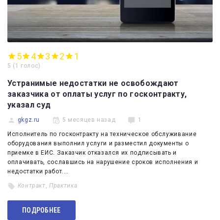
5
4
3
2
1
5
(
1 голос
)
Устранимые недостатки не освобождают
заказчика от оплаты услуг по госконтракту,
указал суд
gkgz.ru
5 месяцев назад
1
Исполнитель по госконтракту на техническое обслуживание
оборудования выполнил услуги и разместил документы о
приемке в ЕИС. Заказчик отказался их подписывать и
оплачивать, сославшись на нарушение сроков исполнения и
недостатки работ.…
Контракт
,
Практика
ПОДРОБНЕЕ