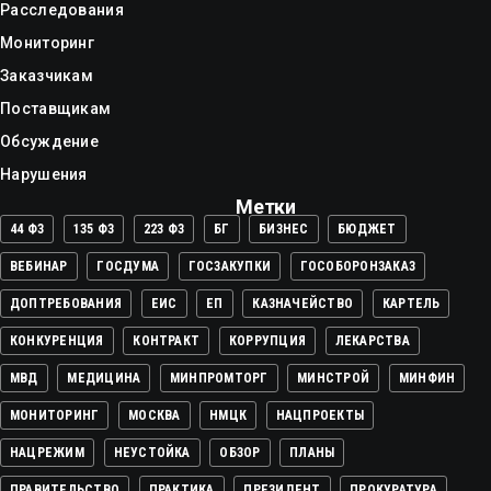
Расследования
Мониторинг
Заказчикам
Поставщикам
Обсуждение
Нарушения
Метки
44 ФЗ
135 ФЗ
223 ФЗ
БГ
БИЗНЕС
БЮДЖЕТ
ВЕБИНАР
ГОСДУМА
ГОСЗАКУПКИ
ГОСОБОРОНЗАКАЗ
ДОПТРЕБОВАНИЯ
ЕИС
ЕП
КАЗНАЧЕЙСТВО
КАРТЕЛЬ
КОНКУРЕНЦИЯ
КОНТРАКТ
КОРРУПЦИЯ
ЛЕКАРСТВА
МВД
МЕДИЦИНА
МИНПРОМТОРГ
МИНСТРОЙ
МИНФИН
МОНИТОРИНГ
МОСКВА
НМЦК
НАЦПРОЕКТЫ
НАЦРЕЖИМ
НЕУСТОЙКА
ОБЗОР
ПЛАНЫ
ПРАВИТЕЛЬСТВО
ПРАКТИКА
ПРЕЗИДЕНТ
ПРОКУРАТУРА