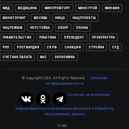
МВД
МЕДИЦИНА
МИНПРОМТОРГ
МИНСТРОЙ
МИНФИН
МОНИТОРИНГ
МОСКВА
НМЦК
НАЦПРОЕКТЫ
НАЦРЕЖИМ
НЕУСТОЙКА
ОБЗОР
ПЛАНЫ
ПРАВИТЕЛЬСТВО
ПРАКТИКА
ПРЕЗИДЕНТ
ПРОКУРАТУРА
РНП
РОСГВАРДИЯ
СК РФ
САНКЦИИ
СТРОЙКА
СУД
СЧЕТНАЯ ПАЛАТА
ФАС
ЭКОНОМИКА
© Copyright 2026. All Rights Reserved.
Политика
конфидициальности
Cогласие на получение
информационных и рекламных рассылок
и обработку
персональных данных
О нас