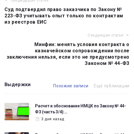
Предыдущая статья
Навигация
Суд подтвердил право заказчика по Закону №
по
223-ФЗ учитывать опыт только по контрактам
записям
из реестров ЕИС
Следующая статья
Минфин: менять условия контракта о
казначейском сопровождении после
заключения нельзя, если это не предусмотрено
Законом № 44-ФЗ
Выдержки
Похожие записи
Ещё публикации
Расчет и обоснование НМЦК по Закону № 44-
ФЗ (часть 3/4):…
3 дня назад