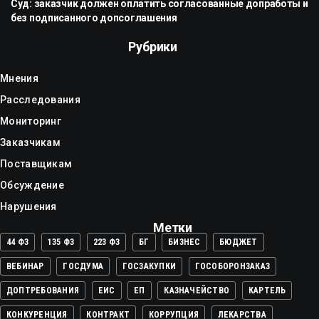
Суд: заказчик должен оплатить согласованные допработы и
без подписанного допсоглашения
Рубрики
Мнения
Расследования
Мониторинг
Заказчикам
Поставщикам
Обсуждение
Нарушения
Метки
44 ФЗ
135 ФЗ
223 ФЗ
БГ
БИЗНЕС
БЮДЖЕТ
ВЕБИНАР
ГОСДУМА
ГОСЗАКУПКИ
ГОСОБОРОНЗАКАЗ
ДОПТРЕБОВАНИЯ
ЕИС
ЕП
КАЗНАЧЕЙСТВО
КАРТЕЛЬ
КОНКУРЕНЦИЯ
КОНТРАКТ
КОРРУПЦИЯ
ЛЕКАРСТВА