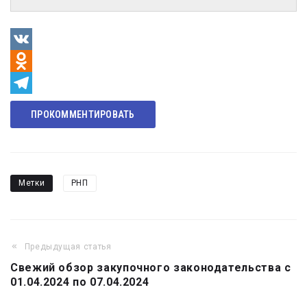
VK
Odnoklassniki
Telegram
ПРОКОММЕНТИРОВАТЬ
Метки
РНП
Предыдущая статья
Навигация
Свежий обзор закупочного законодательства с
по
01.04.2024 по 07.04.2024
записям