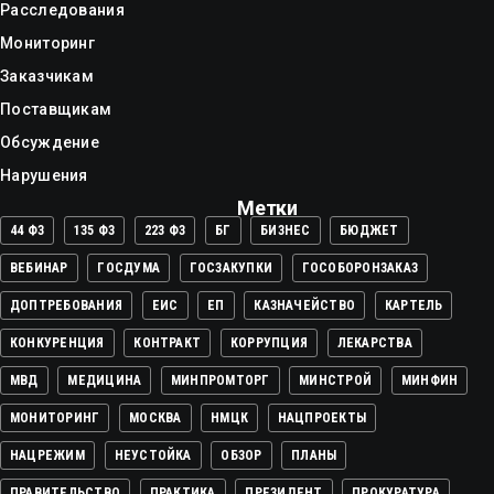
Расследования
Мониторинг
Заказчикам
Поставщикам
Обсуждение
Нарушения
Метки
44 ФЗ
135 ФЗ
223 ФЗ
БГ
БИЗНЕС
БЮДЖЕТ
ВЕБИНАР
ГОСДУМА
ГОСЗАКУПКИ
ГОСОБОРОНЗАКАЗ
ДОПТРЕБОВАНИЯ
ЕИС
ЕП
КАЗНАЧЕЙСТВО
КАРТЕЛЬ
КОНКУРЕНЦИЯ
КОНТРАКТ
КОРРУПЦИЯ
ЛЕКАРСТВА
МВД
МЕДИЦИНА
МИНПРОМТОРГ
МИНСТРОЙ
МИНФИН
МОНИТОРИНГ
МОСКВА
НМЦК
НАЦПРОЕКТЫ
НАЦРЕЖИМ
НЕУСТОЙКА
ОБЗОР
ПЛАНЫ
ПРАВИТЕЛЬСТВО
ПРАКТИКА
ПРЕЗИДЕНТ
ПРОКУРАТУРА