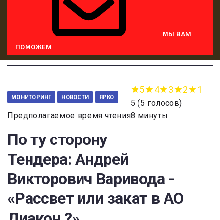
МЫ ВАМ
ПОМОЖЕМ
5
4
3
2
1
МОНИТОРИНГ
НОВОСТИ
ЯРКО
5
(
5 голосов
)
Предполагаемое время чтения8 минуты
По ту сторону
Тендера: Андрей
Викторович Варивода -
«Рассвет или закат в АО
Диакон ?»