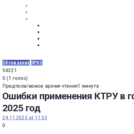
ПОСТАВЩИКАМ
ОБСУЖДЕНИЕ
ДОКУМЕНТЫ
РЕЕСТР ЛИЦ УВОЛЕННЫХ В СВЯЗИ С УТ
ЗАКОН “О ПРОТИВОДЕЙСТВИИ КОРРУПЦИ
ЗАКОН О ЗАКУПКАХ N 223-ФЗ
ФЕДЕРАЛЬНЫЙ ЗАКОН “О КОНТРАКТНОЙ 
ГОСУДАРСТВЕННЫХ И МУНИЦИПАЛЬНЫХ Н
Обсуждение
ЯРКО
5
4
3
2
1
5
(
1 голос
)
Предполагаемое время чтения1 минута
Ошибки применения КТРУ в го
2025 год
24.11.2025 at 11:53
0