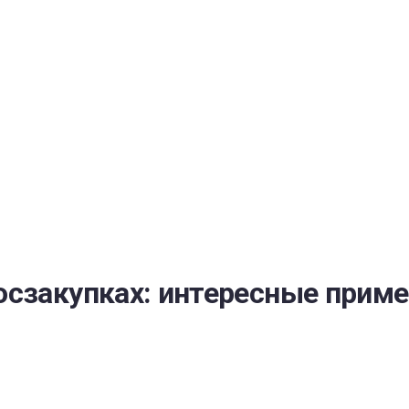
РАТОЙ ДОВЕРИЯ
И” N 273-ФЗ
СИСТЕМЕ В СФЕРЕ ЗАКУПОК ТОВАРОВ, РАБОТ, УСЛУГ ДЛЯ 
УЖД” ОТ 05.04.2013 N 44-ФЗ
сзакупках: интересные приме