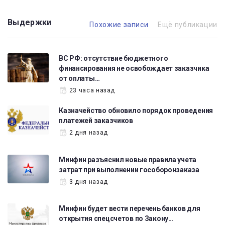
Выдержки
Похожие записи
Ещё публикации
ВС РФ: отсутствие бюджетного
финансирования не освобождает заказчика
от оплаты…
23 часа назад
Казначейство обновило порядок проведения
платежей заказчиков
2 дня назад
Минфин разъяснил новые правила учета
затрат при выполнении гособоронзаказа
3 дня назад
Минфин будет вести перечень банков для
открытия спецсчетов по Закону…