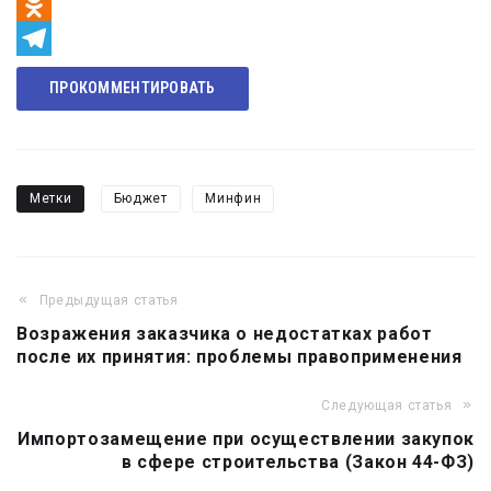
VK
Odnoklassniki
Telegram
ПРОКОММЕНТИРОВАТЬ
Метки
Бюджет
Минфин
Предыдущая статья
Навигация
Возражения заказчика о недостатках работ
по
после их принятия: проблемы правоприменения
записям
Следующая статья
Импортозамещение при осуществлении закупок
в сфере строительства (Закон 44-ФЗ)