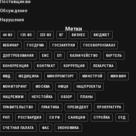
Поставщикам
Обсуждение
Нарушения
Метки
44 ФЗ
135 ФЗ
223 ФЗ
БГ
БИЗНЕС
БЮДЖЕТ
ВЕБИНАР
ГОСДУМА
ГОСЗАКУПКИ
ГОСОБОРОНЗАКАЗ
ДОПТРЕБОВАНИЯ
ЕИС
ЕП
КАЗНАЧЕЙСТВО
КАРТЕЛЬ
КОНКУРЕНЦИЯ
КОНТРАКТ
КОРРУПЦИЯ
ЛЕКАРСТВА
МВД
МЕДИЦИНА
МИНПРОМТОРГ
МИНСТРОЙ
МИНФИН
МОНИТОРИНГ
МОСКВА
НМЦК
НАЦПРОЕКТЫ
НАЦРЕЖИМ
НЕУСТОЙКА
ОБЗОР
ПЛАНЫ
ПРАВИТЕЛЬСТВО
ПРАКТИКА
ПРЕЗИДЕНТ
ПРОКУРАТУРА
РНП
РОСГВАРДИЯ
СК РФ
САНКЦИИ
СТРОЙКА
СУД
СЧЕТНАЯ ПАЛАТА
ФАС
ЭКОНОМИКА