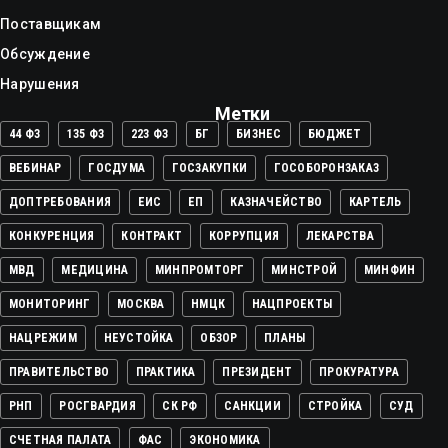
Поставщикам
Обсуждение
Нарушения
Метки
44 ФЗ
135 ФЗ
223 ФЗ
БГ
БИЗНЕС
БЮДЖЕТ
ВЕБИНАР
ГОСДУМА
ГОСЗАКУПКИ
ГОСОБОРОНЗАКАЗ
ДОПТРЕБОВАНИЯ
ЕИС
ЕП
КАЗНАЧЕЙСТВО
КАРТЕЛЬ
КОНКУРЕНЦИЯ
КОНТРАКТ
КОРРУПЦИЯ
ЛЕКАРСТВА
МВД
МЕДИЦИНА
МИНПРОМТОРГ
МИНСТРОЙ
МИНФИН
МОНИТОРИНГ
МОСКВА
НМЦК
НАЦПРОЕКТЫ
НАЦРЕЖИМ
НЕУСТОЙКА
ОБЗОР
ПЛАНЫ
ПРАВИТЕЛЬСТВО
ПРАКТИКА
ПРЕЗИДЕНТ
ПРОКУРАТУРА
РНП
РОСГВАРДИЯ
СК РФ
САНКЦИИ
СТРОЙКА
СУД
СЧЕТНАЯ ПАЛАТА
ФАС
ЭКОНОМИКА