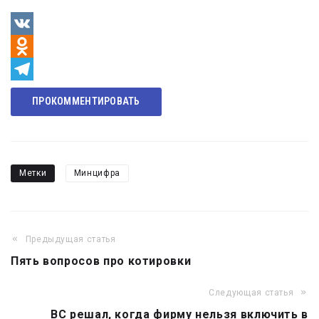
VK
Odnoklassniki
Telegram
ПРОКОММЕНТИРОВАТЬ
Метки
Минцифра
Предыдущая статья
Навигация
Пять вопросов про котировки
по
записям
Следующая статья
ВС решал, когда фирму нельзя включить в