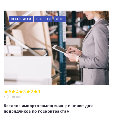
ЗАКАЗЧИКАМ
НОВОСТИ
ЯРКО
5
4
3
2
1
5
(
1 голос
)
Каталог импортозамещения: решение для
подрядчиков по госконтрактам