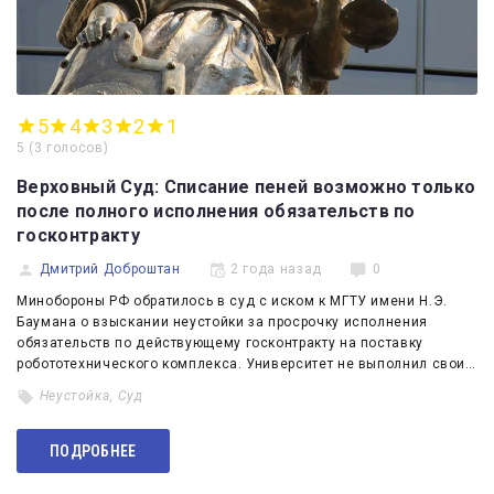
5
4
3
2
1
5
(
3 голосов
)
Верховный Суд: Списание пеней возможно только
после полного исполнения обязательств по
госконтракту
Дмитрий Доброштан
2 года назад
0
Минобороны РФ обратилось в суд с иском к МГТУ имени Н.Э.
Баумана о взыскании неустойки за просрочку исполнения
обязательств по действующему госконтракту на поставку
робототехнического комплекса. Университет не выполнил свои…
Неустойка
,
Суд
ПОДРОБНЕЕ