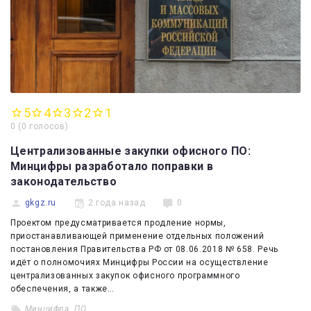
5
4
3
2
1
0
(
0 голосов
)
Централизованные закупки офисного ПО:
Минцифры разработало поправки в
законодательство
gkgz.ru
2 года назад
0
Проектом предусматривается продление нормы,
приостанавливающей применение отдельных положений
постановления Правительства РФ ‎от 08.06.2018 № 658. Речь
идёт о полномочиях Минцифры России на осуществление
централизованных закупок офисного программного
обеспечения, а также…
Минцифра
,
ПО