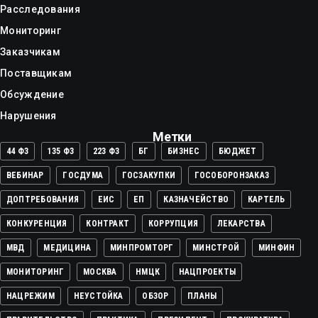
Расследования
Мониторинг
Заказчикам
Поставщикам
Обсуждение
Нарушения
Метки
44 ФЗ
135 ФЗ
223 ФЗ
БГ
БИЗНЕС
БЮДЖЕТ
ВЕБИНАР
ГОСДУМА
ГОСЗАКУПКИ
ГОСОБОРОНЗАКАЗ
ДОПТРЕБОВАНИЯ
ЕИС
ЕП
КАЗНАЧЕЙСТВО
КАРТЕЛЬ
КОНКУРЕНЦИЯ
КОНТРАКТ
КОРРУПЦИЯ
ЛЕКАРСТВА
МВД
МЕДИЦИНА
МИНПРОМТОРГ
МИНСТРОЙ
МИНФИН
МОНИТОРИНГ
МОСКВА
НМЦК
НАЦПРОЕКТЫ
НАЦРЕЖИМ
НЕУСТОЙКА
ОБЗОР
ПЛАНЫ