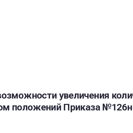
РАТОЙ ДОВЕРИЯ
И” N 273-ФЗ
СИСТЕМЕ В СФЕРЕ ЗАКУПОК ТОВАРОВ, РАБОТ, УСЛУГ ДЛЯ 
УЖД” ОТ 05.04.2013 N 44-ФЗ
возможности увеличения коли
том положений Приказа №126н