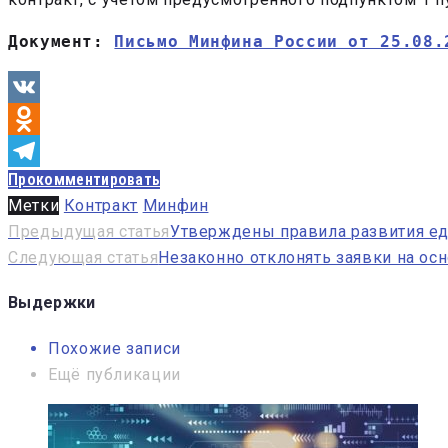
Документ: 
Письмо Минфина России от 25.08.
VK
Odnoklassniki
Прокомментировать
Telegram
Метки
Контракт
Минфин
Навигация
Предыдущая статья
Утверждены правила развития е
Следующая статья
Незаконно отклонять заявки на ос
по
записям
Выдержки
Похожие записи
Ещё публикации