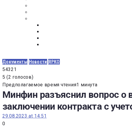
ПОСТАВЩИКАМ
ОБСУЖДЕНИЕ
ДОКУМЕНТЫ
РЕЕСТР ЛИЦ УВОЛЕННЫХ В СВЯЗИ С УТ
ЗАКОН “О ПРОТИВОДЕЙСТВИИ КОРРУПЦИ
ЗАКОН О ЗАКУПКАХ N 223-ФЗ
ФЕДЕРАЛЬНЫЙ ЗАКОН “О КОНТРАКТНОЙ 
ГОСУДАРСТВЕННЫХ И МУНИЦИПАЛЬНЫХ Н
Документы
Новости
ЯРКО
5
4
3
2
1
5
(
2 голосов
)
Предполагаемое время чтения1 минута
Минфин разъяснил вопрос о 
заключении контракта с уче
29.08.2023 at 14:51
0