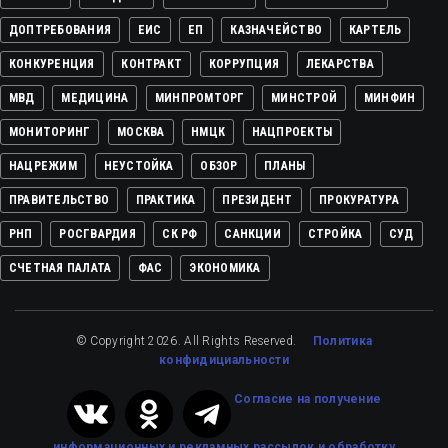
ДОПТРЕБОВАНИЯ
ЕИС
ЕП
КАЗНАЧЕЙСТВО
КАРТЕЛЬ
КОНКУРЕНЦИЯ
КОНТРАКТ
КОРРУПЦИЯ
ЛЕКАРСТВА
МВД
МЕДИЦИНА
МИНПРОМТОРГ
МИНСТРОЙ
МИНФИН
МОНИТОРИНГ
МОСКВА
НМЦК
НАЦПРОЕКТЫ
НАЦРЕЖИМ
НЕУСТОЙКА
ОБЗОР
ПЛАНЫ
ПРАВИТЕЛЬСТВО
ПРАКТИКА
ПРЕЗИДЕНТ
ПРОКУРАТУРА
РНП
РОСГВАРДИЯ
СК РФ
САНКЦИИ
СТРОЙКА
СУД
СЧЕТНАЯ ПАЛАТА
ФАС
ЭКОНОМИКА
© Copyright 2026. All Rights Reserved.
Политика
конфидициальности
Cогласие на получение
информационных и рекламных рассылок
и обработку