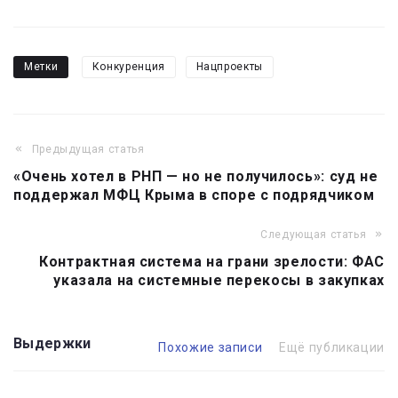
Метки
Конкуренция
Нацпроекты
Предыдущая статья
Навигация
«Очень хотел в РНП — но не получилось»: суд не
по
поддержал МФЦ Крыма в споре с подрядчиком
записям
Следующая статья
Контрактная система на грани зрелости: ФАС
указала на системные перекосы в закупках
Выдержки
Похожие записи
Ещё публикации