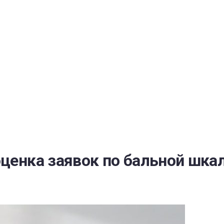
РАТОЙ ДОВЕРИЯ
И” N 273-ФЗ
СИСТЕМЕ В СФЕРЕ ЗАКУПОК ТОВАРОВ, РАБОТ, УСЛУГ ДЛЯ 
УЖД” ОТ 05.04.2013 N 44-ФЗ
ценка заявок по бальной шкал