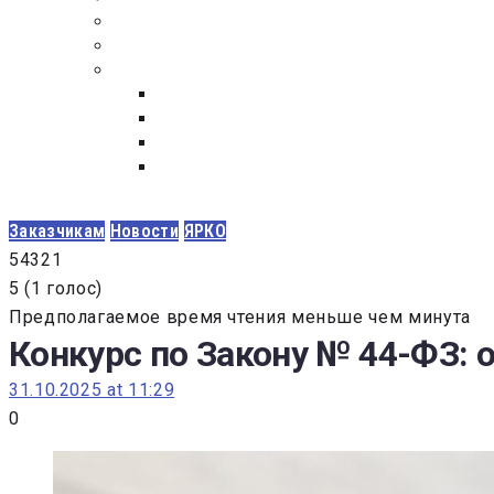
ПОСТАВЩИКАМ
ОБСУЖДЕНИЕ
ДОКУМЕНТЫ
РЕЕСТР ЛИЦ УВОЛЕННЫХ В СВЯЗИ С УТ
ЗАКОН “О ПРОТИВОДЕЙСТВИИ КОРРУПЦИ
ЗАКОН О ЗАКУПКАХ N 223-ФЗ
ФЕДЕРАЛЬНЫЙ ЗАКОН “О КОНТРАКТНОЙ 
ГОСУДАРСТВЕННЫХ И МУНИЦИПАЛЬНЫХ Н
Заказчикам
Новости
ЯРКО
5
4
3
2
1
5
(
1 голос
)
Предполагаемое время чтения меньше чем минута
Конкурс по Закону № 44-ФЗ: о
31.10.2025 at 11:29
0