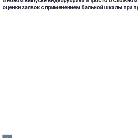
В новом выпуске видеорубрики «Просто о сложном»
оценки заявок с применением бальной шкалы при п