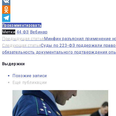
VK
Odnoklassniki
Прокомментировать
Telegram
Метки
44 ФЗ
Вебинар
Навигация
Предыдущая статья
Минфин разъяснил применение но
Следующая статья
Суды по 223-ФЗ поддержали право 
по
обязательность документального подтверждения оп
записям
Выдержки
Похожие записи
Ещё публикации