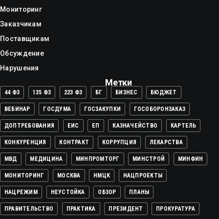
Мониторинг
Заказчикам
Поставщикам
Обсуждение
Нарушения
Метки
44 ФЗ
135 ФЗ
223 ФЗ
БГ
БИЗНЕС
БЮДЖЕТ
ВЕБИНАР
ГОСДУМА
ГОСЗАКУПКИ
ГОСОБОРОНЗАКАЗ
ДОПТРЕБОВАНИЯ
ЕИС
ЕП
КАЗНАЧЕЙСТВО
КАРТЕЛЬ
КОНКУРЕНЦИЯ
КОНТРАКТ
КОРРУПЦИЯ
ЛЕКАРСТВА
МВД
МЕДИЦИНА
МИНПРОМТОРГ
МИНСТРОЙ
МИНФИН
МОНИТОРИНГ
МОСКВА
НМЦК
НАЦПРОЕКТЫ
НАЦРЕЖИМ
НЕУСТОЙКА
ОБЗОР
ПЛАНЫ
ПРАВИТЕЛЬСТВО
ПРАКТИКА
ПРЕЗИДЕНТ
ПРОКУРАТУРА