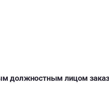
РАТОЙ ДОВЕРИЯ
И” N 273-ФЗ
СИСТЕМЕ В СФЕРЕ ЗАКУПОК ТОВАРОВ, РАБОТ, УСЛУГ ДЛЯ 
УЖД” ОТ 05.04.2013 N 44-ФЗ
ным должностным лицом заказ