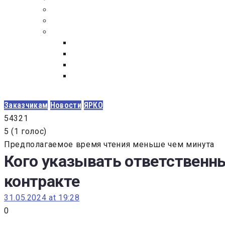
ПОСТАВЩИКАМ
ОБСУЖДЕНИЕ
ДОКУМЕНТЫ
РЕЕСТР ЛИЦ УВОЛЕННЫХ В СВЯЗИ С УТ
ЗАКОН “О ПРОТИВОДЕЙСТВИИ КОРРУПЦИ
ЗАКОН О ЗАКУПКАХ N 223-ФЗ
ФЕДЕРАЛЬНЫЙ ЗАКОН “О КОНТРАКТНОЙ 
ГОСУДАРСТВЕННЫХ И МУНИЦИПАЛЬНЫХ Н
Заказчикам
Новости
ЯРКО
5
4
3
2
1
5
(
1 голос
)
Предполагаемое время чтения меньше чем минута
Кого указывать ответствен
контракте
31.05.2024 at 19:28
0