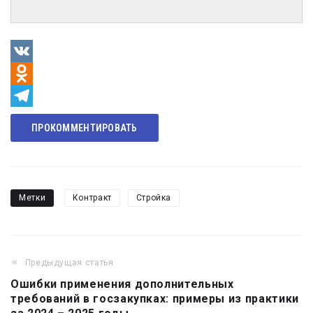
VK
Odnoklassniki
Telegram
ПРОКОММЕНТИРОВАТЬ
Метки
Контракт
Стройка
Предыдущая статья
Навигация
Ошибки применения дополнительных
по
требований в госзакупках: примеры из практики
записям