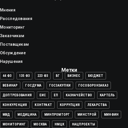
Мнения
Расследования
Мониторинг
Заказчикам
Поставщикам
Обсуждение
Нарушения
Метки
44 ФЗ
135 ФЗ
223 ФЗ
БГ
БИЗНЕС
БЮДЖЕТ
ВЕБИНАР
ГОСДУМА
ГОСЗАКУПКИ
ГОСОБОРОНЗАКАЗ
ДОПТРЕБОВАНИЯ
ЕИС
ЕП
КАЗНАЧЕЙСТВО
КАРТЕЛЬ
КОНКУРЕНЦИЯ
КОНТРАКТ
КОРРУПЦИЯ
ЛЕКАРСТВА
МВД
МЕДИЦИНА
МИНПРОМТОРГ
МИНСТРОЙ
МИНФИН
МОНИТОРИНГ
МОСКВА
НМЦК
НАЦПРОЕКТЫ