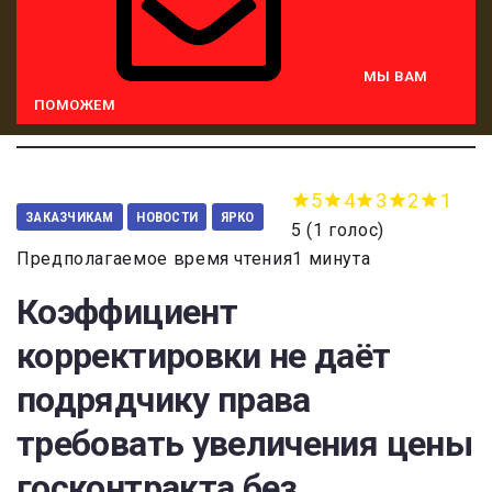
МЫ ВАМ
ПОМОЖЕМ
5
4
3
2
1
ЗАКАЗЧИКАМ
НОВОСТИ
ЯРКО
5
(
1 голос
)
Предполагаемое время чтения1 минута
Коэффициент
корректировки не даёт
подрядчику права
требовать увеличения цены
госконтракта без