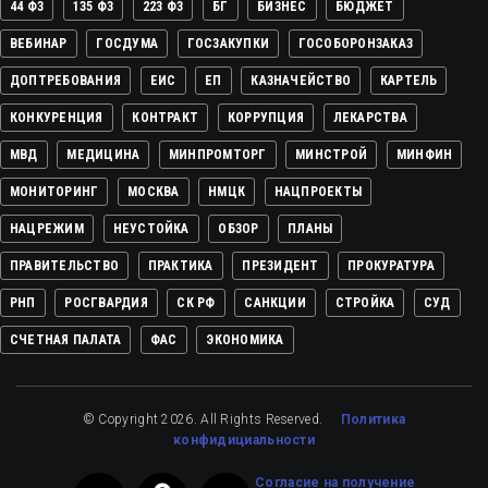
44 ФЗ
135 ФЗ
223 ФЗ
БГ
БИЗНЕС
БЮДЖЕТ
ВЕБИНАР
ГОСДУМА
ГОСЗАКУПКИ
ГОСОБОРОНЗАКАЗ
ДОПТРЕБОВАНИЯ
ЕИС
ЕП
КАЗНАЧЕЙСТВО
КАРТЕЛЬ
КОНКУРЕНЦИЯ
КОНТРАКТ
КОРРУПЦИЯ
ЛЕКАРСТВА
МВД
МЕДИЦИНА
МИНПРОМТОРГ
МИНСТРОЙ
МИНФИН
МОНИТОРИНГ
МОСКВА
НМЦК
НАЦПРОЕКТЫ
НАЦРЕЖИМ
НЕУСТОЙКА
ОБЗОР
ПЛАНЫ
ПРАВИТЕЛЬСТВО
ПРАКТИКА
ПРЕЗИДЕНТ
ПРОКУРАТУРА
РНП
РОСГВАРДИЯ
СК РФ
САНКЦИИ
СТРОЙКА
СУД
СЧЕТНАЯ ПАЛАТА
ФАС
ЭКОНОМИКА
© Copyright 2026. All Rights Reserved.
Политика
конфидициальности
Cогласие на получение