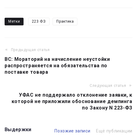
Метки
223 ФЗ
Практика
Предыдущая статья
Навигация
ВС: Мораторий на начисление неустойки
по
распространяется на обязательства по
записям
поставке товара
Следующая статья
УФАС не поддержало отклонение заявки, к
которой не приложили обоснование демпинга
по Закону N 223-ФЗ
Выдержки
Похожие записи
Ещё публикации