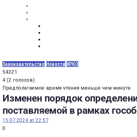
ПОСТАВЩИКАМ
ОБСУЖДЕНИЕ
ДОКУМЕНТЫ
РЕЕСТР ЛИЦ УВОЛЕННЫХ В СВЯЗИ С УТ
ЗАКОН “О ПРОТИВОДЕЙСТВИИ КОРРУПЦИ
ЗАКОН О ЗАКУПКАХ N 223-ФЗ
ФЕДЕРАЛЬНЫЙ ЗАКОН “О КОНТРАКТНОЙ 
ГОСУДАРСТВЕННЫХ И МУНИЦИПАЛЬНЫХ Н
Законодательство
Новости
ЯРКО
5
4
3
2
1
4
(
2 голосов
)
Предполагаемое время чтения меньше чем минута
Изменен порядок определения
поставляемой в рамках госо
15.07.2024 at 22:57
0