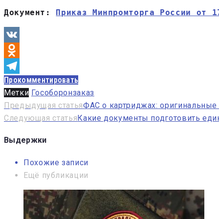
Документ: 
Приказ Минпромторга России от 1
VK
Odnoklassniki
Прокомментировать
Telegram
Метки
Гособоронзаказ
Навигация
Предыдущая статья
ФАС о картриджах: оригинальные 
Следующая статья
Какие документы подготовить еди
по
записям
Выдержки
Похожие записи
Ещё публикации