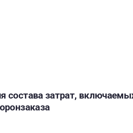
РАТОЙ ДОВЕРИЯ
И” N 273-ФЗ
СИСТЕМЕ В СФЕРЕ ЗАКУПОК ТОВАРОВ, РАБОТ, УСЛУГ ДЛЯ 
УЖД” ОТ 05.04.2013 N 44-ФЗ
 состава затрат, включаемых
боронзаказа