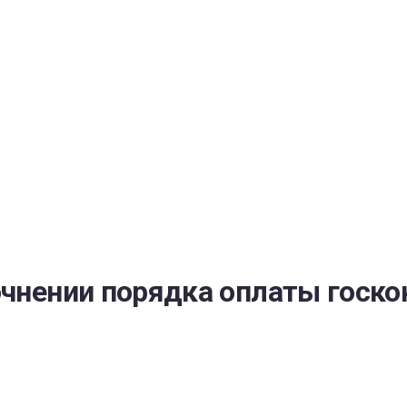
РАТОЙ ДОВЕРИЯ
И” N 273-ФЗ
СИСТЕМЕ В СФЕРЕ ЗАКУПОК ТОВАРОВ, РАБОТ, УСЛУГ ДЛЯ 
УЖД” ОТ 05.04.2013 N 44-ФЗ
очнении порядка оплаты госко