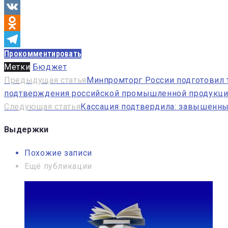
VK
Odnoklassniki
Прокомментировать
Telegram
Метки
Бюджет
Навигация
Предыдущая статья
Минпромторг России подготовил т
подтверждения российской промышленной продукц
по
Следующая статья
Кассация подтвердила: завышенны
записям
Выдержки
Похожие записи
Ещё публикации