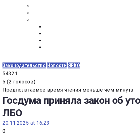
ПОСТАВЩИКАМ
ОБСУЖДЕНИЕ
ДОКУМЕНТЫ
РЕЕСТР ЛИЦ УВОЛЕННЫХ В СВЯЗИ С УТ
ЗАКОН “О ПРОТИВОДЕЙСТВИИ КОРРУПЦИ
ЗАКОН О ЗАКУПКАХ N 223-ФЗ
ФЕДЕРАЛЬНЫЙ ЗАКОН “О КОНТРАКТНОЙ 
ГОСУДАРСТВЕННЫХ И МУНИЦИПАЛЬНЫХ Н
Законодательство
Новости
ЯРКО
5
4
3
2
1
5
(
2 голосов
)
Предполагаемое время чтения меньше чем минута
Госдума приняла закон об ут
ЛБО
20.11.2025 at 16:23
0