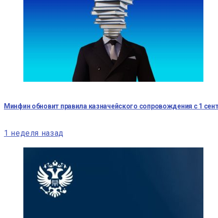
Минфин обновит правила казначейского сопровождения с 1 сент
1 неделя назад