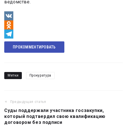
ведомстве.
VK
Odnoklassniki
Telegram
ПРОКОММЕНТИРОВАТЬ
Метки
Прокуратура
Предыдущая статья
Навигация
Суды поддержали участника госзакупки,
по
который подтвердил свою квалификацию
записям
договором без подписи