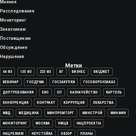
Мнения
Расследования
Мониторинг
Заказчикам
Поставщикам
Обсуждение
Нарушения
Метки
44 ФЗ
135 ФЗ
223 ФЗ
БГ
БИЗНЕС
БЮДЖЕТ
ВЕБИНАР
ГОСДУМА
ГОСЗАКУПКИ
ГОСОБОРОНЗАКАЗ
ДОПТРЕБОВАНИЯ
ЕИС
ЕП
КАЗНАЧЕЙСТВО
КАРТЕЛЬ
КОНКУРЕНЦИЯ
КОНТРАКТ
КОРРУПЦИЯ
ЛЕКАРСТВА
МВД
МЕДИЦИНА
МИНПРОМТОРГ
МИНСТРОЙ
МИНФИН
МОНИТОРИНГ
МОСКВА
НМЦК
НАЦПРОЕКТЫ
НАЦРЕЖИМ
НЕУСТОЙКА
ОБЗОР
ПЛАНЫ