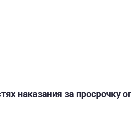
РАТОЙ ДОВЕРИЯ
И” N 273-ФЗ
СИСТЕМЕ В СФЕРЕ ЗАКУПОК ТОВАРОВ, РАБОТ, УСЛУГ ДЛЯ 
УЖД” ОТ 05.04.2013 N 44-ФЗ
тях наказания за просрочку о