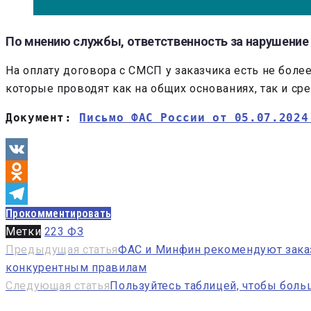
По мнению службы, ответственность за нарушение 
На оплату договора с СМСП у заказчика есть не боле
которые проводят как на общих основаниях, так и ср
Документ: 
Письмо ФАС России от 05.07.2024
VK
Odnoklassniki
Прокомментировать
Telegram
Метки
223 ФЗ
Навигация
Предыдущая статья
ФАС и Минфин рекомендуют заказ
конкурентным правилам
по
Следующая статья
Пользуйтесь таблицей, чтобы боль
записям