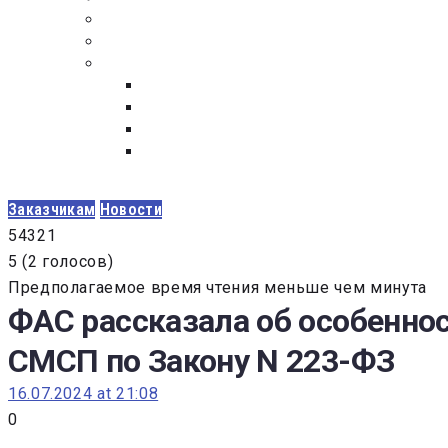
ПОСТАВЩИКАМ
ОБСУЖДЕНИЕ
ДОКУМЕНТЫ
РЕЕСТР ЛИЦ УВОЛЕННЫХ В СВЯЗИ С УТ
ЗАКОН “О ПРОТИВОДЕЙСТВИИ КОРРУПЦИ
ЗАКОН О ЗАКУПКАХ N 223-ФЗ
ФЕДЕРАЛЬНЫЙ ЗАКОН “О КОНТРАКТНОЙ 
ГОСУДАРСТВЕННЫХ И МУНИЦИПАЛЬНЫХ Н
Заказчикам
Новости
5
4
3
2
1
5
(
2 голосов
)
Предполагаемое время чтения меньше чем минута
ФАС рассказала об особеннос
СМСП по Закону N 223-ФЗ
16.07.2024 at 21:08
0