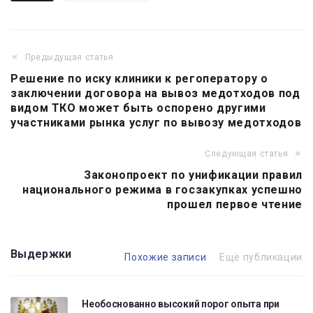
Предыдущая статья
Навигация
Решение по иску клиники к регоператору о
по
заключении договора на вывоз медотходов под
записям
видом ТКО может быть оспорено другими
участниками рынка услуг по вывозу медотходов
Следующая статья
Законопроект по унификации правил
национального режима в госзакупках успешно
прошел первое чтение
Выдержки
Похожие записи
Ещё публикации
Необоснованно высокий порог опыта при