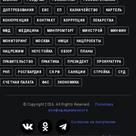
ДОПТРЕБОВАНИЯ
ЕИС
ЕП
КАЗНАЧЕЙСТВО
КАРТЕЛЬ
КОНКУРЕНЦИЯ
КОНТРАКТ
КОРРУПЦИЯ
ЛЕКАРСТВА
МВД
МЕДИЦИНА
МИНПРОМТОРГ
МИНСТРОЙ
МИНФИН
МОНИТОРИНГ
МОСКВА
НМЦК
НАЦПРОЕКТЫ
НАЦРЕЖИМ
НЕУСТОЙКА
ОБЗОР
ПЛАНЫ
ПРАВИТЕЛЬСТВО
ПРАКТИКА
ПРЕЗИДЕНТ
ПРОКУРАТУРА
РНП
РОСГВАРДИЯ
СК РФ
САНКЦИИ
СТРОЙКА
СУД
СЧЕТНАЯ ПАЛАТА
ФАС
ЭКОНОМИКА
© Copyright 2026. All Rights Reserved.
Политика
конфидициальности
Cогласие на получение