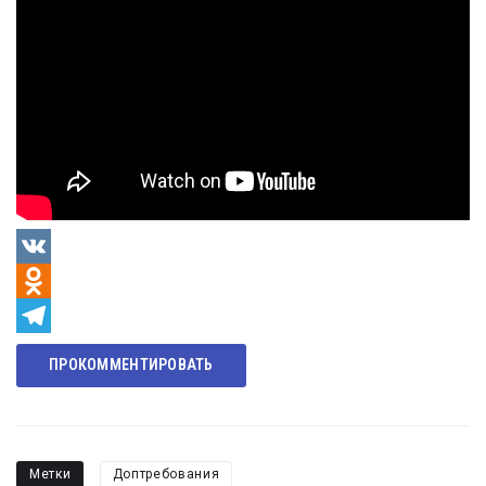
VK
Odnoklassniki
Telegram
ПРОКОММЕНТИРОВАТЬ
Метки
Доптребования