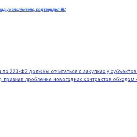
ад у исполнителя, подтвердил ВС
и по 223-ФЗ должны отчитаться о закупках у субъекто
уд признал дробление новогодних контрактов обходом