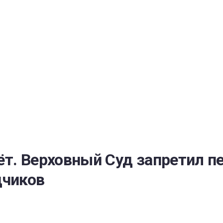
РАТОЙ ДОВЕРИЯ
И” N 273-ФЗ
СИСТЕМЕ В СФЕРЕ ЗАКУПОК ТОВАРОВ, РАБОТ, УСЛУГ ДЛЯ 
УЖД” ОТ 05.04.2013 N 44-ФЗ
ёт. Верховный Суд запретил 
дчиков