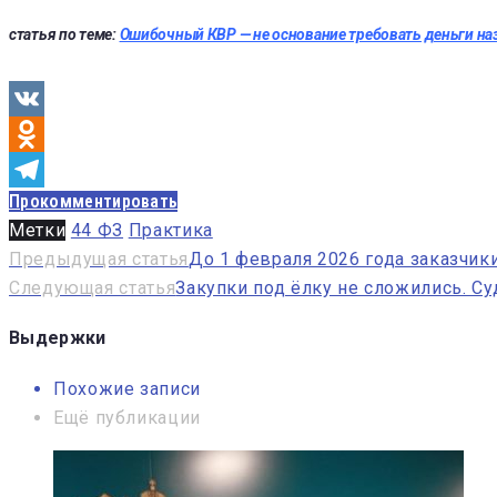
статья по теме:
Ошибочный КВР — не основание требовать деньги наз
VK
Odnoklassniki
Прокомментировать
Telegram
Метки
44 ФЗ
Практика
Навигация
Предыдущая статья
До 1 февраля 2026 года заказчик
Следующая статья
Закупки под ёлку не сложились. С
по
записям
Выдержки
Похожие записи
Ещё публикации