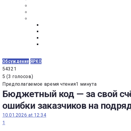
ПОСТАВЩИКАМ
ОБСУЖДЕНИЕ
ДОКУМЕНТЫ
РЕЕСТР ЛИЦ УВОЛЕННЫХ В СВЯЗИ С УТ
ЗАКОН “О ПРОТИВОДЕЙСТВИИ КОРРУПЦИ
ЗАКОН О ЗАКУПКАХ N 223-ФЗ
ФЕДЕРАЛЬНЫЙ ЗАКОН “О КОНТРАКТНОЙ 
ГОСУДАРСТВЕННЫХ И МУНИЦИПАЛЬНЫХ Н
Обсуждение
ЯРКО
5
4
3
2
1
5
(
3 голосов
)
Предполагаемое время чтения1 минута
Бюджетный код — за свой сч
ошибки заказчиков на подря
10.01.2026 at 12:34
1