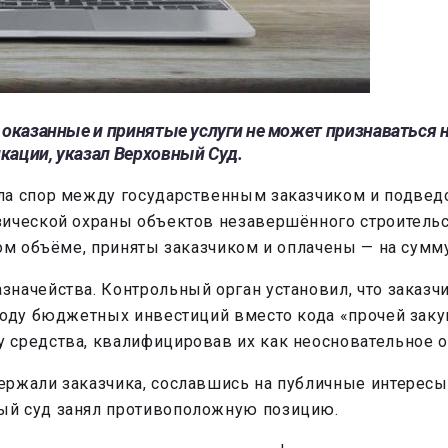
 оказанные и принятые услуги не может признаваться
кации, указал
Верховный Суд
.
ела спор между государственным заказчиком и подве
зической охраны объектов незавершённого строительс
ом объёме, приняты заказчиком и оплачены — на сумму
значейства. Контрольный орган установил, что заказ
коду бюджетных инвестиций вместо кода «прочей заку
 средства, квалифицировав их как неосновательное 
ержали заказчика, сославшись на публичные интерес
ый суд занял противоположную позицию.