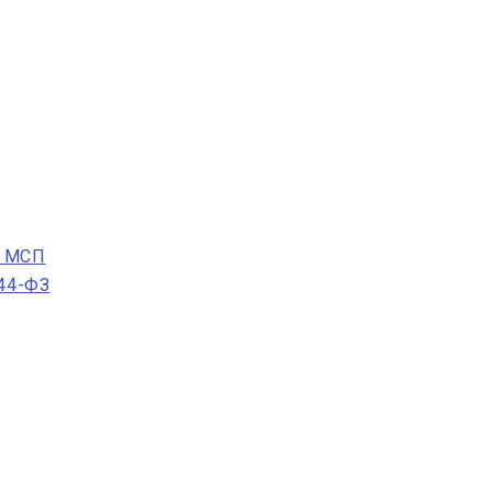
в МСП
 44-ФЗ