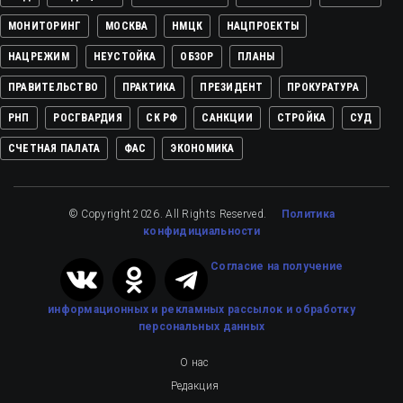
МОНИТОРИНГ
МОСКВА
НМЦК
НАЦПРОЕКТЫ
НАЦРЕЖИМ
НЕУСТОЙКА
ОБЗОР
ПЛАНЫ
ПРАВИТЕЛЬСТВО
ПРАКТИКА
ПРЕЗИДЕНТ
ПРОКУРАТУРА
РНП
РОСГВАРДИЯ
СК РФ
САНКЦИИ
СТРОЙКА
СУД
СЧЕТНАЯ ПАЛАТА
ФАС
ЭКОНОМИКА
© Copyright 2026. All Rights Reserved.
Политика
конфидициальности
Cогласие на получение
информационных и рекламных рассылок
и обработку
персональных данных
О нас
Редакция