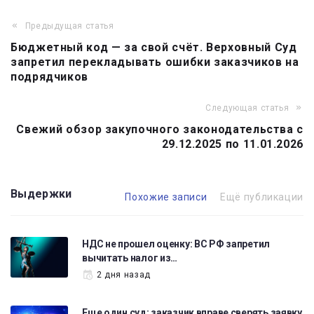
Предыдущая статья
Навигация
Бюджетный код — за свой счёт. Верховный Суд
по
запретил перекладывать ошибки заказчиков на
записям
подрядчиков
Следующая статья
Свежий обзор закупочного законодательства с
29.12.2025 по 11.01.2026
Выдержки
Похожие записи
Ещё публикации
НДС не прошел оценку: ВС РФ запретил
вычитать налог из…
2 дня назад
Еще один суд: заказчик вправе сверять заявку