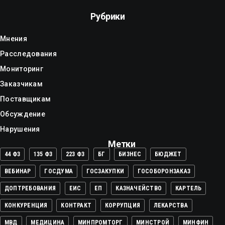
Рубрики
Мнения
Расследования
Мониторинг
Заказчикам
Поставщикам
Обсуждение
Нарушения
Метки
44 ФЗ
135 ФЗ
223 ФЗ
БГ
БИЗНЕС
БЮДЖЕТ
ВЕБИНАР
ГОСДУМА
ГОСЗАКУПКИ
ГОСОБОРОНЗАКАЗ
ДОПТРЕБОВАНИЯ
ЕИС
ЕП
КАЗНАЧЕЙСТВО
КАРТЕЛЬ
КОНКУРЕНЦИЯ
КОНТРАКТ
КОРРУПЦИЯ
ЛЕКАРСТВА
МВД
МЕДИЦИНА
МИНПРОМТОРГ
МИНСТРОЙ
МИНФИН