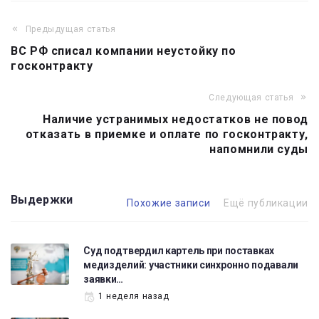
Предыдущая статья
Навигация
ВС РФ списал компании неустойку по
по
госконтракту
записям
Следующая статья
Наличие устранимых недостатков не повод
отказать в приемке и оплате по госконтракту,
напомнили суды
Выдержки
Похожие записи
Ещё публикации
Суд подтвердил картель при поставках
медизделий: участники синхронно подавали
заявки…
1 неделя назад