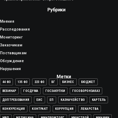
Рубрики
Мнения
Расследования
Мониторинг
Заказчикам
Поставщикам
Обсуждение
Нарушения
Метки
44 ФЗ
135 ФЗ
223 ФЗ
БГ
БИЗНЕС
БЮДЖЕТ
ВЕБИНАР
ГОСДУМА
ГОСЗАКУПКИ
ГОСОБОРОНЗАКАЗ
ДОПТРЕБОВАНИЯ
ЕИС
ЕП
КАЗНАЧЕЙСТВО
КАРТЕЛЬ
КОНКУРЕНЦИЯ
КОНТРАКТ
КОРРУПЦИЯ
ЛЕКАРСТВА
МВД
МЕДИЦИНА
МИНПРОМТОРГ
МИНСТРОЙ
МИНФИН