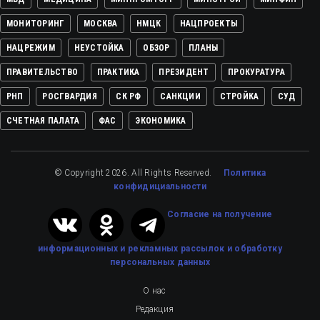
МОНИТОРИНГ
МОСКВА
НМЦК
НАЦПРОЕКТЫ
НАЦРЕЖИМ
НЕУСТОЙКА
ОБЗОР
ПЛАНЫ
ПРАВИТЕЛЬСТВО
ПРАКТИКА
ПРЕЗИДЕНТ
ПРОКУРАТУРА
РНП
РОСГВАРДИЯ
СК РФ
САНКЦИИ
СТРОЙКА
СУД
СЧЕТНАЯ ПАЛАТА
ФАС
ЭКОНОМИКА
© Copyright 2026. All Rights Reserved.
Политика
конфидициальности
Cогласие на получение
информационных и рекламных рассылок
и обработку
персональных данных
О нас
Редакция