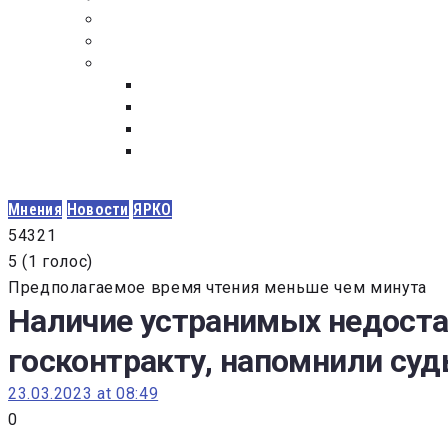
ПОСТАВЩИКАМ
ОБСУЖДЕНИЕ
ДОКУМЕНТЫ
РЕЕСТР ЛИЦ УВОЛЕННЫХ В СВЯЗИ С УТ
ЗАКОН “О ПРОТИВОДЕЙСТВИИ КОРРУПЦИ
ЗАКОН О ЗАКУПКАХ N 223-ФЗ
ФЕДЕРАЛЬНЫЙ ЗАКОН “О КОНТРАКТНОЙ 
ГОСУДАРСТВЕННЫХ И МУНИЦИПАЛЬНЫХ Н
Мнения
Новости
ЯРКО
5
4
3
2
1
5
(
1 голос
)
Предполагаемое время чтения меньше чем минута
Наличие устранимых недостат
госконтракту, напомнили су
23.03.2023 at 08:49
0