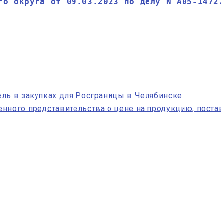
го округа от 09.03.2023 по делу N А05-1472
ель в закупках для Росграницы в Челябинске
нного представительства о цене на продукцию, пост