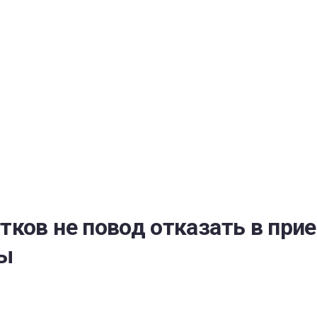
РАТОЙ ДОВЕРИЯ
И” N 273-ФЗ
СИСТЕМЕ В СФЕРЕ ЗАКУПОК ТОВАРОВ, РАБОТ, УСЛУГ ДЛЯ 
УЖД” ОТ 05.04.2013 N 44-ФЗ
ков не повод отказать в прие
ды