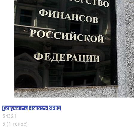
Документы
Новости
ЯРКО
5
4
3
2
1
5
(
1 голос
)