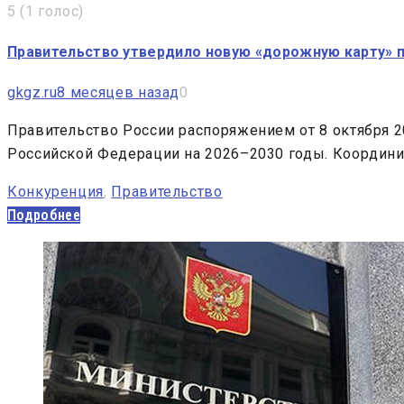
5
(
1 голос
)
Правительство утвердило новую «дорожную карту» п
gkgz.ru
8 месяцев назад
0
Правительство России распоряжением от 8 октября 2
Российской Федерации на 2026–2030 годы. Координ
Конкуренция
,
Правительство
Подробнее