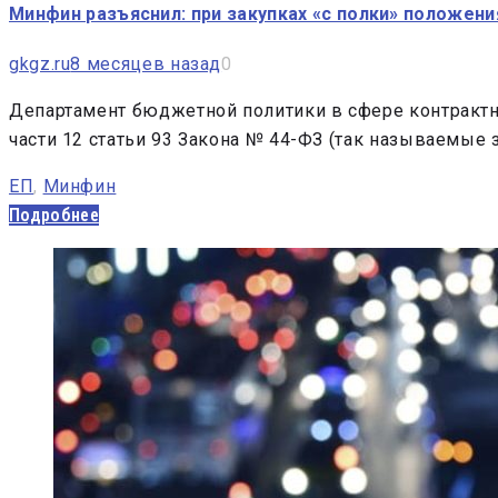
Минфин разъяснил: при закупках «с полки» положен
gkgz.ru
8 месяцев назад
0
Департамент бюджетной политики в сфере контрактн
части 12 статьи 93 Закона № 44-ФЗ (так называемые 
ЕП
,
Минфин
Подробнее