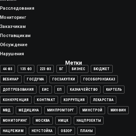
Расследования
Мониторинг
Заказчикам
Поставщикам
Обсуждение
Нарушения
Метки
44 ФЗ
135 ФЗ
223 ФЗ
БГ
БИЗНЕС
БЮДЖЕТ
ВЕБИНАР
ГОСДУМА
ГОСЗАКУПКИ
ГОСОБОРОНЗАКАЗ
ДОПТРЕБОВАНИЯ
ЕИС
ЕП
КАЗНАЧЕЙСТВО
КАРТЕЛЬ
КОНКУРЕНЦИЯ
КОНТРАКТ
КОРРУПЦИЯ
ЛЕКАРСТВА
МВД
МЕДИЦИНА
МИНПРОМТОРГ
МИНСТРОЙ
МИНФИН
МОНИТОРИНГ
МОСКВА
НМЦК
НАЦПРОЕКТЫ
НАЦРЕЖИМ
НЕУСТОЙКА
ОБЗОР
ПЛАНЫ