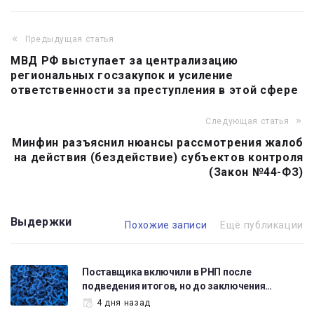
Предыдущая статья
Навигация
МВД РФ выступает за централизацию
по
региональных госзакупок и усиление
записям
ответственности за преступления в этой сфере
Следующая статья
Минфин разъяснил нюансы рассмотрения жалоб
на действия (бездействие) субъектов контроля
(Закон №44-ФЗ)
Выдержки
Похожие записи
Ещё публикации
Поставщика включили в РНП после
подведения итогов, но до заключения…
4 дня назад