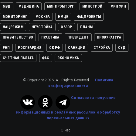
МВД
МЕДИЦИНА
МИНПРОМТОРГ
МИНСТРОЙ
МИНФИН
МОНИТОРИНГ
МОСКВА
НМЦК
НАЦПРОЕКТЫ
НАЦРЕЖИМ
НЕУСТОЙКА
ОБЗОР
ПЛАНЫ
ПРАВИТЕЛЬСТВО
ПРАКТИКА
ПРЕЗИДЕНТ
ПРОКУРАТУРА
РНП
РОСГВАРДИЯ
СК РФ
САНКЦИИ
СТРОЙКА
СУД
СЧЕТНАЯ ПАЛАТА
ФАС
ЭКОНОМИКА
© Copyright 2026. All Rights Reserved.
Политика
конфидициальности
Cогласие на получение
информационных и рекламных рассылок
и обработку
персональных данных
О нас