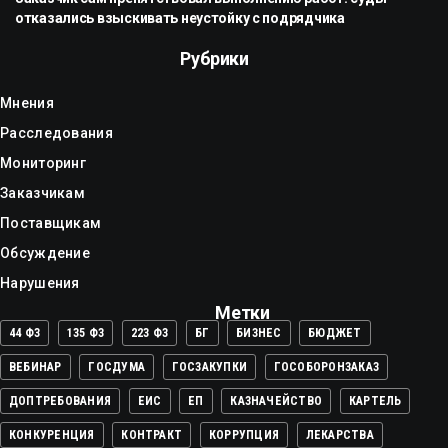
отказались взыскивать неустойку с подрядчика
Рубрики
Мнения
Расследования
Мониторинг
Заказчикам
Поставщикам
Обсуждение
Нарушения
Метки
44 ФЗ
135 ФЗ
223 ФЗ
БГ
БИЗНЕС
БЮДЖЕТ
ВЕБИНАР
ГОСДУМА
ГОСЗАКУПКИ
ГОСОБОРОНЗАКАЗ
ДОПТРЕБОВАНИЯ
ЕИС
ЕП
КАЗНАЧЕЙСТВО
КАРТЕЛЬ
КОНКУРЕНЦИЯ
КОНТРАКТ
КОРРУПЦИЯ
ЛЕКАРСТВА