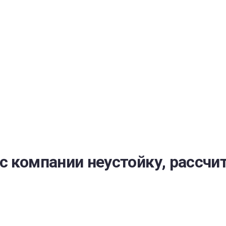
РАТОЙ ДОВЕРИЯ
И” N 273-ФЗ
СИСТЕМЕ В СФЕРЕ ЗАКУПОК ТОВАРОВ, РАБОТ, УСЛУГ ДЛЯ 
УЖД” ОТ 05.04.2013 N 44-ФЗ
с компании неустойку, рассчи