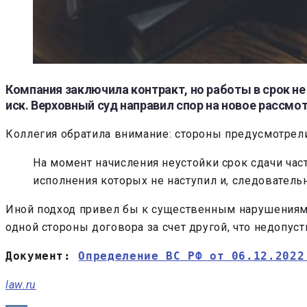
Компания заключила контракт, но работы в срок не
иск. Верховный суд направил спор на новое рассмо
Коллегия обратила внимание: стороны предусмотрели
На момент начисления неустойки срок сдачи част
исполнения которых не наступил и, следовательн
Иной подход привел бы к существенным нарушениям б
одной стороны договора за счет другой, что недопус
Документ: 
Определение ВС РФ от 06.12.2022
law.ru