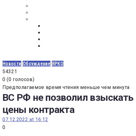
ПОСТАВЩИКАМ
ОБСУЖДЕНИЕ
ДОКУМЕНТЫ
РЕЕСТР ЛИЦ УВОЛЕННЫХ В СВЯЗИ С УТ
ЗАКОН “О ПРОТИВОДЕЙСТВИИ КОРРУПЦИ
ЗАКОН О ЗАКУПКАХ N 223-ФЗ
ФЕДЕРАЛЬНЫЙ ЗАКОН “О КОНТРАКТНОЙ 
ГОСУДАРСТВЕННЫХ И МУНИЦИПАЛЬНЫХ Н
Новости
Обсуждение
ЯРКО
5
4
3
2
1
0
(
0 голосов
)
Предполагаемое время чтения меньше чем минута
ВС РФ не позволил взыскать 
цены контракта
07.12.2022 at 16:12
0