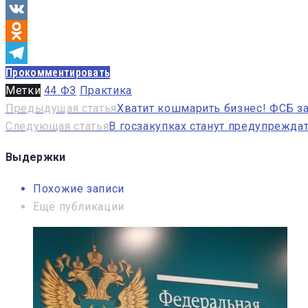
VK
Odnoklassniki
Прокомментировать
Telegram
Метки
44 ФЗ
Практика
Навигация
Предыдущая статья
Хватит кошмарить бизнес! ФСБ з
Следующая статья
В госзакупках станут предупрежда
по
записям
Выдержки
Похожие записи
Ещё публикации