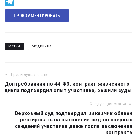
Odnoklassniki
Telegram
ПРОКОММЕНТИРОВАТЬ
Метки
Медицина
Предыдущая статья
Навигация
Доптребования по 44-ФЗ: контракт жизненного
по
цикла подтвердил опыт участника, решили суды
записям
Следующая статья
Верховный суд подтвердил: заказчик обязан
реагировать на выявление недостоверных
сведений участника даже после заключения
контракта