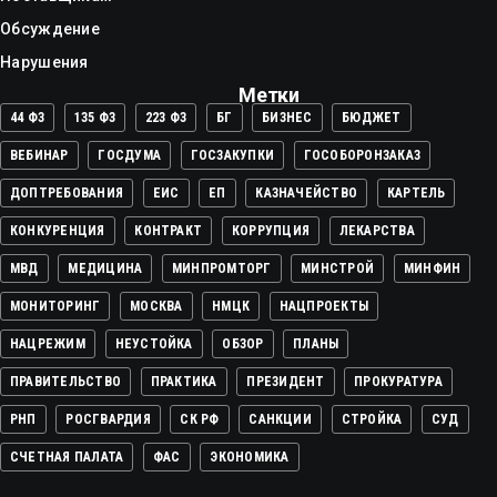
Обсуждение
Нарушения
Метки
44 ФЗ
135 ФЗ
223 ФЗ
БГ
БИЗНЕС
БЮДЖЕТ
ВЕБИНАР
ГОСДУМА
ГОСЗАКУПКИ
ГОСОБОРОНЗАКАЗ
ДОПТРЕБОВАНИЯ
ЕИС
ЕП
КАЗНАЧЕЙСТВО
КАРТЕЛЬ
КОНКУРЕНЦИЯ
КОНТРАКТ
КОРРУПЦИЯ
ЛЕКАРСТВА
МВД
МЕДИЦИНА
МИНПРОМТОРГ
МИНСТРОЙ
МИНФИН
МОНИТОРИНГ
МОСКВА
НМЦК
НАЦПРОЕКТЫ
НАЦРЕЖИМ
НЕУСТОЙКА
ОБЗОР
ПЛАНЫ
ПРАВИТЕЛЬСТВО
ПРАКТИКА
ПРЕЗИДЕНТ
ПРОКУРАТУРА
РНП
РОСГВАРДИЯ
СК РФ
САНКЦИИ
СТРОЙКА
СУД
СЧЕТНАЯ ПАЛАТА
ФАС
ЭКОНОМИКА