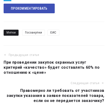
Telegram
ПРОКОММЕНТИРОВАТЬ
Метки
Госзакупки
ЕИС
Предыдущая статья
Навигация
При проведении закупок охранных услуг
по
критерий «качество» будет составлять 60% по
записям
отношению к «цене»
Следующая статья
Правомерно ли требовать от участников
закупки указания в заявке показателей товара,
если он не передается заказчику?