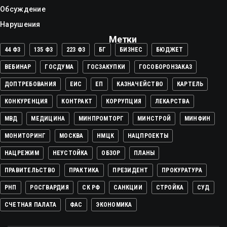
Обсуждение
Нарушения
Метки
44 ФЗ
135 ФЗ
223 ФЗ
БГ
БИЗНЕС
БЮДЖЕТ
ВЕБИНАР
ГОСДУМА
ГОСЗАКУПКИ
ГОСОБОРОНЗАКАЗ
ДОПТРЕБОВАНИЯ
ЕИС
ЕП
КАЗНАЧЕЙСТВО
КАРТЕЛЬ
КОНКУРЕНЦИЯ
КОНТРАКТ
КОРРУПЦИЯ
ЛЕКАРСТВА
МВД
МЕДИЦИНА
МИНПРОМТОРГ
МИНСТРОЙ
МИНФИН
МОНИТОРИНГ
МОСКВА
НМЦК
НАЦПРОЕКТЫ
НАЦРЕЖИМ
НЕУСТОЙКА
ОБЗОР
ПЛАНЫ
ПРАВИТЕЛЬСТВО
ПРАКТИКА
ПРЕЗИДЕНТ
ПРОКУРАТУРА
РНП
РОСГВАРДИЯ
СК РФ
САНКЦИИ
СТРОЙКА
СУД
СЧЕТНАЯ ПАЛАТА
ФАС
ЭКОНОМИКА