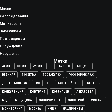
Мнения
Расследования
Мониторинг
Заказчикам
Поставщикам
Обсуждение
Нарушения
Метки
44 ФЗ
135 ФЗ
223 ФЗ
БГ
БИЗНЕС
БЮДЖЕТ
ВЕБИНАР
ГОСДУМА
ГОСЗАКУПКИ
ГОСОБОРОНЗАКАЗ
ДОПТРЕБОВАНИЯ
ЕИС
ЕП
КАЗНАЧЕЙСТВО
КАРТЕЛЬ
КОНКУРЕНЦИЯ
КОНТРАКТ
КОРРУПЦИЯ
ЛЕКАРСТВА
МВД
МЕДИЦИНА
МИНПРОМТОРГ
МИНСТРОЙ
МИНФИН
МОНИТОРИНГ
МОСКВА
НМЦК
НАЦПРОЕКТЫ