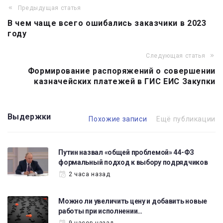
Предыдущая статья
Навигация
В чем чаще всего ошибались заказчики в 2023
по
году
записям
Следующая статья
Формирование распоряжений о совершении
казначейских платежей в ГИС ЕИС Закупки
Выдержки
Похожие записи
Ещё публикации
Путин назвал «общей проблемой» 44-ФЗ
формальный подход к выбору подрядчиков
2 часа назад
Можно ли увеличить цену и добавить новые
работы при исполнении…
9 часов назад