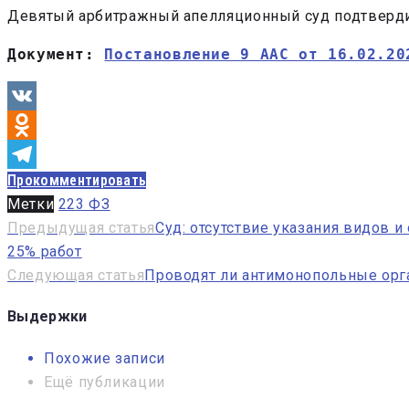
Девятый арбитражный апелляционный суд подтверди
Документ: 
Постановление 9 ААС от 16.02.20
VK
Odnoklassniki
Прокомментировать
Telegram
Метки
223 ФЗ
Навигация
Предыдущая статья
Суд: отсутствие указания видов 
25% работ
по
Следующая статья
Проводят ли антимонопольные орг
записям
Выдержки
Похожие записи
Ещё публикации