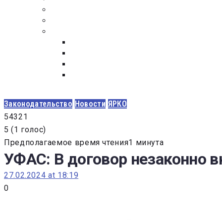
ПОСТАВЩИКАМ
ОБСУЖДЕНИЕ
ДОКУМЕНТЫ
РЕЕСТР ЛИЦ УВОЛЕННЫХ В СВЯЗИ С УТ
ЗАКОН “О ПРОТИВОДЕЙСТВИИ КОРРУПЦИ
ЗАКОН О ЗАКУПКАХ N 223-ФЗ
ФЕДЕРАЛЬНЫЙ ЗАКОН “О КОНТРАКТНОЙ 
ГОСУДАРСТВЕННЫХ И МУНИЦИПАЛЬНЫХ Н
Законодательство
Новости
ЯРКО
5
4
3
2
1
5
(
1 голос
)
Предполагаемое время чтения1 минута
УФАС: В договор незаконно в
27.02.2024 at 18:19
0