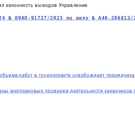
л законность выводов Управления.
24 № 09АП-91727/2023 по делу № А40-206813/
и объема работ в госконтракте освобождает подрядчик
аны внеплановые проверки деятельности заказчиков п