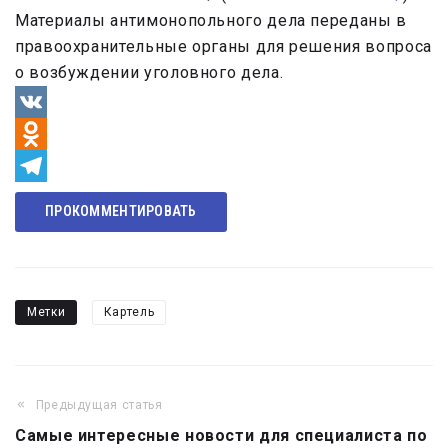
Материалы антимонопольного дела переданы в
правоохранительные органы для решения вопроса
о возбуждении уголовного дела.
VK
Odnoklassniki
Telegram
ПРОКОММЕНТИРОВАТЬ
Метки
Картель
Предыдущая статья
Навигация
Самые интересные новости для специалиста по
по