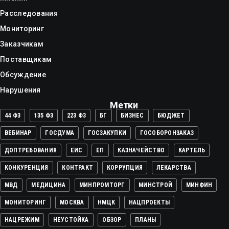
Расследования
Мониторинг
Заказчикам
Поставщикам
Обсуждение
Нарушения
Метки
44 ФЗ
135 ФЗ
223 ФЗ
БГ
БИЗНЕС
БЮДЖЕТ
ВЕБИНАР
ГОСДУМА
ГОСЗАКУПКИ
ГОСОБОРОНЗАКАЗ
ДОПТРЕБОВАНИЯ
ЕИС
ЕП
КАЗНАЧЕЙСТВО
КАРТЕЛЬ
КОНКУРЕНЦИЯ
КОНТРАКТ
КОРРУПЦИЯ
ЛЕКАРСТВА
МВД
МЕДИЦИНА
МИНПРОМТОРГ
МИНСТРОЙ
МИНФИН
МОНИТОРИНГ
МОСКВА
НМЦК
НАЦПРОЕКТЫ
НАЦРЕЖИМ
НЕУСТОЙКА
ОБЗОР
ПЛАНЫ