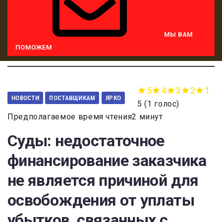
МЫ ВАМ
ПОМОЖЕМ
5
4
3
2
1
НОВОСТИ
ПОСТАВЩИКАМ
ЯРКО
5
(
1 голос
)
Предполагаемое время чтения2 минут
Суды: недостаточное
финансирование заказчика
не является причиной для
освобождения от уплаты
убытков, связанных с