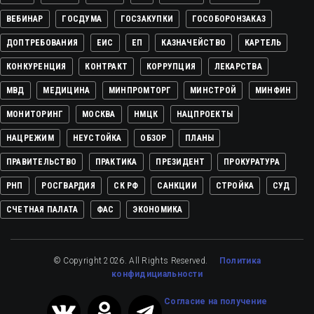
ВЕБИНАР
ГОСДУМА
ГОСЗАКУПКИ
ГОСОБОРОНЗАКАЗ
ДОПТРЕБОВАНИЯ
ЕИС
ЕП
КАЗНАЧЕЙСТВО
КАРТЕЛЬ
КОНКУРЕНЦИЯ
КОНТРАКТ
КОРРУПЦИЯ
ЛЕКАРСТВА
МВД
МЕДИЦИНА
МИНПРОМТОРГ
МИНСТРОЙ
МИНФИН
МОНИТОРИНГ
МОСКВА
НМЦК
НАЦПРОЕКТЫ
НАЦРЕЖИМ
НЕУСТОЙКА
ОБЗОР
ПЛАНЫ
ПРАВИТЕЛЬСТВО
ПРАКТИКА
ПРЕЗИДЕНТ
ПРОКУРАТУРА
РНП
РОСГВАРДИЯ
СК РФ
САНКЦИИ
СТРОЙКА
СУД
СЧЕТНАЯ ПАЛАТА
ФАС
ЭКОНОМИКА
© Copyright 2026. All Rights Reserved.
Политика
конфидициальности
Cогласие на получение