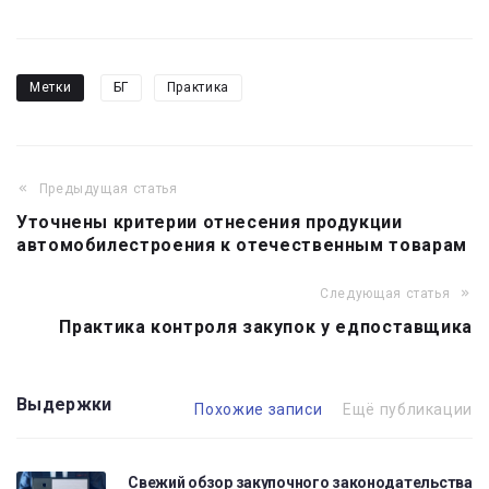
Метки
БГ
Практика
Предыдущая статья
Навигация
Уточнены критерии отнесения продукции
по
автомобилестроения к отечественным товарам
записям
Следующая статья
Практика контроля закупок у едпоставщика
Выдержки
Похожие записи
Ещё публикации
Свежий обзор закупочного законодательства