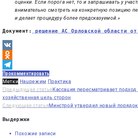
оценки. Если порога нет, то и запрашивать у уча
внимательно смотреть на конкретную позицию пе
и делает процедуру более предсказуемой.»
Документ:
 решение АС Орловской области от
VK
Odnoklassniki
Прокомментировать
Telegram
Метки
Нацрежим
Практика
Навигация
Предыдущая статья
Кассация пересматривает подход 
хозяйственная цель сторон
по
Следующая статья
Минстрой утвердил новый порядок
записям
Выдержки
Похожие записи