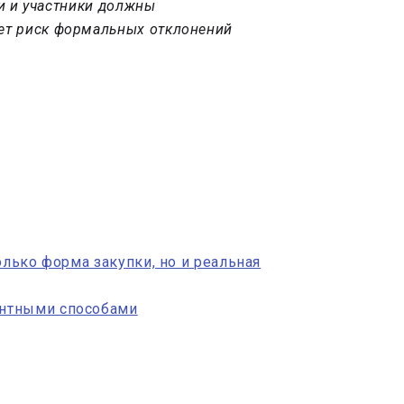
ки и участники должны
ает риск формальных отклонений
олько форма закупки, но и реальная
ентными способами