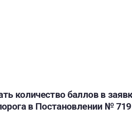
РАТОЙ ДОВЕРИЯ
И” N 273-ФЗ
СИСТЕМЕ В СФЕРЕ ЗАКУПОК ТОВАРОВ, РАБОТ, УСЛУГ ДЛЯ 
УЖД” ОТ 05.04.2013 N 44-ФЗ
ть количество баллов в заяв
порога в Постановлении № 719