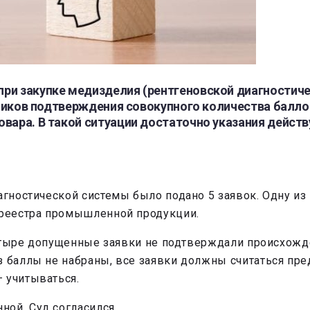
при закупке медизделия (рентгеновской диагностич
стников подтверждения совокупного количества балл
овара. В такой ситуации достаточно указания дейст
агностической системы было подано 5 заявок. Одну из 
о реестра промышленной продукции.
 четыре допущенные заявки не подтверждали происхожд
аз баллы не набраны, все заявки должны считаться пр
 учитываться.
ой. Суд согласился.