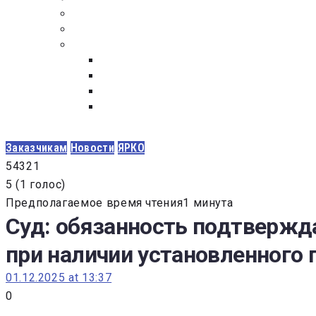
ПОСТАВЩИКАМ
ОБСУЖДЕНИЕ
ДОКУМЕНТЫ
РЕЕСТР ЛИЦ УВОЛЕННЫХ В СВЯЗИ С УТ
ЗАКОН “О ПРОТИВОДЕЙСТВИИ КОРРУПЦИ
ЗАКОН О ЗАКУПКАХ N 223-ФЗ
ФЕДЕРАЛЬНЫЙ ЗАКОН “О КОНТРАКТНОЙ 
ГОСУДАРСТВЕННЫХ И МУНИЦИПАЛЬНЫХ Н
Заказчикам
Новости
ЯРКО
5
4
3
2
1
5
(
1 голос
)
Предполагаемое время чтения1 минута
Суд: обязанность подтвержда
при наличии установленного 
01.12.2025 at 13:37
0