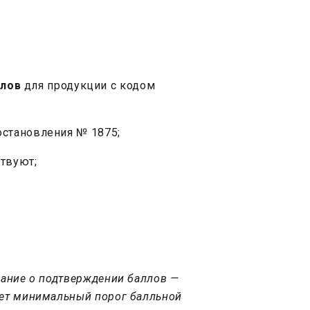
ллов
для продукции с кодом
остановления № 1875;
ствуют;
ование о подтверждении баллов —
вает минимальный порог балльной