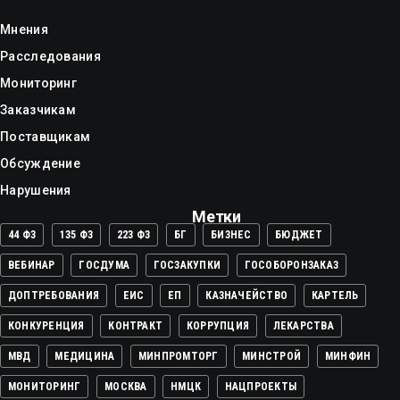
Мнения
Расследования
Мониторинг
Заказчикам
Поставщикам
Обсуждение
Нарушения
Метки
44 ФЗ
135 ФЗ
223 ФЗ
БГ
БИЗНЕС
БЮДЖЕТ
ВЕБИНАР
ГОСДУМА
ГОСЗАКУПКИ
ГОСОБОРОНЗАКАЗ
ДОПТРЕБОВАНИЯ
ЕИС
ЕП
КАЗНАЧЕЙСТВО
КАРТЕЛЬ
КОНКУРЕНЦИЯ
КОНТРАКТ
КОРРУПЦИЯ
ЛЕКАРСТВА
МВД
МЕДИЦИНА
МИНПРОМТОРГ
МИНСТРОЙ
МИНФИН
МОНИТОРИНГ
МОСКВА
НМЦК
НАЦПРОЕКТЫ