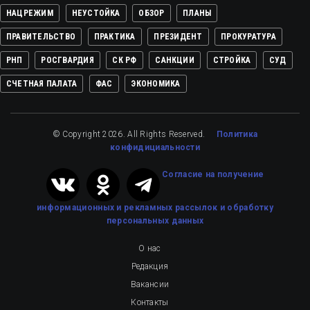
НАЦРЕЖИМ
НЕУСТОЙКА
ОБЗОР
ПЛАНЫ
ПРАВИТЕЛЬСТВО
ПРАКТИКА
ПРЕЗИДЕНТ
ПРОКУРАТУРА
РНП
РОСГВАРДИЯ
СК РФ
САНКЦИИ
СТРОЙКА
СУД
СЧЕТНАЯ ПАЛАТА
ФАС
ЭКОНОМИКА
© Copyright 2026. All Rights Reserved.
Политика
конфидициальности
Cогласие на получение
информационных и рекламных рассылок
и обработку
персональных данных
О нас
Редакция
Вакансии
Контакты