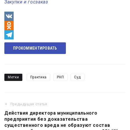
Закупки и госзаказ
VK
Odnoklassniki
Telegram
ПРОКОММЕНТИРОВАТЬ
Метки
Практика
РНП
Суд
Предыдущая статья
Навигация
Действия директора муниципального
по
предприятия без доказательства
записям
существенного вреда не образуют состав