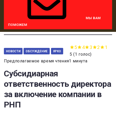
МЫ ВАМ
ПОМОЖЕМ
5
4
3
2
1
НОВОСТИ
ОБСУЖДЕНИЕ
ЯРКО
5
(
1 голос
)
Предполагаемое время чтения1 минута
Субсидиарная
ответственность директора
за включение компании в
РНП