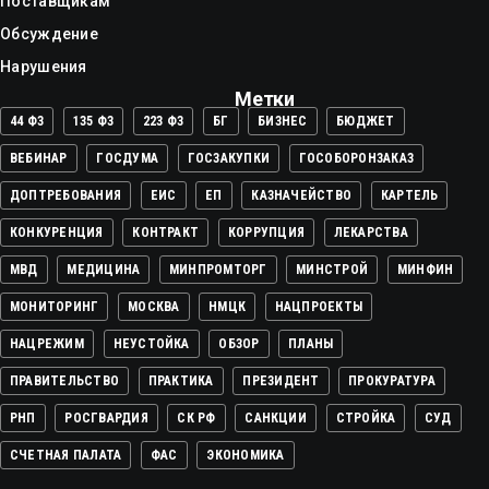
Поставщикам
Обсуждение
Нарушения
Метки
44 ФЗ
135 ФЗ
223 ФЗ
БГ
БИЗНЕС
БЮДЖЕТ
ВЕБИНАР
ГОСДУМА
ГОСЗАКУПКИ
ГОСОБОРОНЗАКАЗ
ДОПТРЕБОВАНИЯ
ЕИС
ЕП
КАЗНАЧЕЙСТВО
КАРТЕЛЬ
КОНКУРЕНЦИЯ
КОНТРАКТ
КОРРУПЦИЯ
ЛЕКАРСТВА
МВД
МЕДИЦИНА
МИНПРОМТОРГ
МИНСТРОЙ
МИНФИН
МОНИТОРИНГ
МОСКВА
НМЦК
НАЦПРОЕКТЫ
НАЦРЕЖИМ
НЕУСТОЙКА
ОБЗОР
ПЛАНЫ
ПРАВИТЕЛЬСТВО
ПРАКТИКА
ПРЕЗИДЕНТ
ПРОКУРАТУРА
РНП
РОСГВАРДИЯ
СК РФ
САНКЦИИ
СТРОЙКА
СУД
СЧЕТНАЯ ПАЛАТА
ФАС
ЭКОНОМИКА