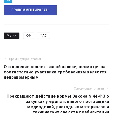
Telegram
ПРОКОММЕНТИРОВАТЬ
Метки
СФ
ФАС
Предыдущая статья
Навигация
Отклонение коллективной заявки, несмотря на
по
соответствие участника требованиям является
записям
неправомерным
Следующая статья
Прекращают действие нормы Закона N 44-ФЗ о
закупках у единственного поставщика
медизделий, расходных материалов и
технических средств реабилитации