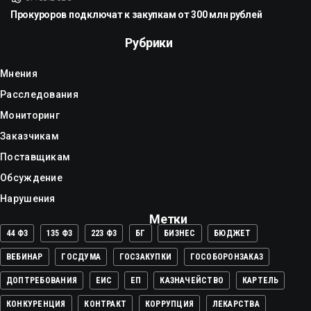
Прокуроров подключат к закупкам от 300 млн рублей
Рубрики
Мнения
Расследования
Мониторинг
Заказчикам
Поставщикам
Обсуждение
Нарушения
Метки
44 ФЗ
135 ФЗ
223 ФЗ
БГ
БИЗНЕС
БЮДЖЕТ
ВЕБИНАР
ГОСДУМА
ГОСЗАКУПКИ
ГОСОБОРОНЗАКАЗ
ДОПТРЕБОВАНИЯ
ЕИС
ЕП
КАЗНАЧЕЙСТВО
КАРТЕЛЬ
КОНКУРЕНЦИЯ
КОНТРАКТ
КОРРУПЦИЯ
ЛЕКАРСТВА