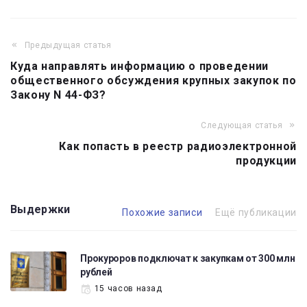
Предыдущая статья
Навигация
Куда направлять информацию о проведении
по
общественного обсуждения крупных закупок по
записям
Закону N 44-ФЗ?
Следующая статья
Как попасть в реестр радиоэлектронной
продукции
Выдержки
Похожие записи
Ещё публикации
Прокуроров подключат к закупкам от 300 млн
рублей
15 часов назад