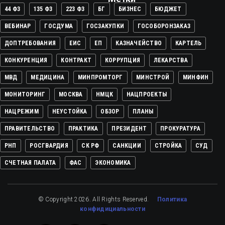
44 ФЗ
135 ФЗ
223 ФЗ
БГ
БИЗНЕС
БЮДЖЕТ
ВЕБИНАР
ГОСДУМА
ГОСЗАКУПКИ
ГОСОБОРОНЗАКАЗ
ДОПТРЕБОВАНИЯ
ЕИС
ЕП
КАЗНАЧЕЙСТВО
КАРТЕЛЬ
КОНКУРЕНЦИЯ
КОНТРАКТ
КОРРУПЦИЯ
ЛЕКАРСТВА
МВД
МЕДИЦИНА
МИНПРОМТОРГ
МИНСТРОЙ
МИНФИН
МОНИТОРИНГ
МОСКВА
НМЦК
НАЦПРОЕКТЫ
НАЦРЕЖИМ
НЕУСТОЙКА
ОБЗОР
ПЛАНЫ
ПРАВИТЕЛЬСТВО
ПРАКТИКА
ПРЕЗИДЕНТ
ПРОКУРАТУРА
РНП
РОСГВАРДИЯ
СК РФ
САНКЦИИ
СТРОЙКА
СУД
СЧЕТНАЯ ПАЛАТА
ФАС
ЭКОНОМИКА
© Copyright 2026. All Rights Reserved.
Политика
конфидициальности