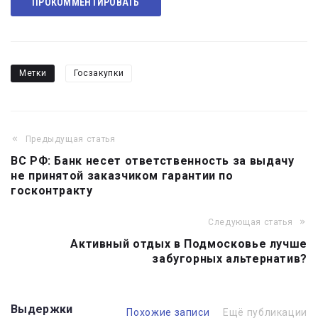
ПРОКОММЕНТИРОВАТЬ
Метки
Госзакупки
Предыдущая статья
Навигация
ВС РФ: Банк несет ответственность за выдачу
по
не принятой заказчиком гарантии по
записям
госконтракту
Следующая статья
Активный отдых в Подмосковье лучше
забугорных альтернатив?
Выдержки
Похожие записи
Ещё публикации