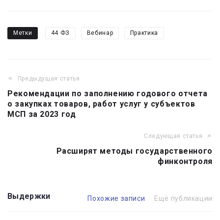
Метки
44 ФЗ
Вебинар
Практика
Предыдущая статья
Навигация
Рекомендации по заполнению годового отчета
по
о закупках товаров, работ услуг у субъектов
записям
МСП за 2023 год
Следующая статья
Расширят методы государственного
финконтроля
Выдержки
Похожие записи
Ещё публикации