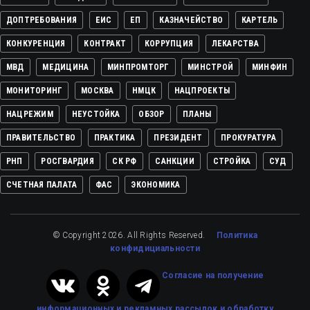
ДОПТРЕБОВАНИЯ
ЕИС
ЕП
КАЗНАЧЕЙСТВО
КАРТЕЛЬ
КОНКУРЕНЦИЯ
КОНТРАКТ
КОРРУПЦИЯ
ЛЕКАРСТВА
МВД
МЕДИЦИНА
МИНПРОМТОРГ
МИНСТРОЙ
МИНФИН
МОНИТОРИНГ
МОСКВА
НМЦК
НАЦПРОЕКТЫ
НАЦРЕЖИМ
НЕУСТОЙКА
ОБЗОР
ПЛАНЫ
ПРАВИТЕЛЬСТВО
ПРАКТИКА
ПРЕЗИДЕНТ
ПРОКУРАТУРА
РНП
РОСГВАРДИЯ
СК РФ
САНКЦИИ
СТРОЙКА
СУД
СЧЕТНАЯ ПАЛАТА
ФАС
ЭКОНОМИКА
© Copyright 2026. All Rights Reserved.
Политика
конфидициальности
Cогласие на получение
информационных и рекламных рассылок
и обработку